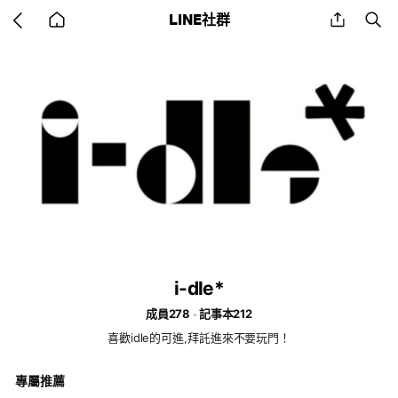
Go
share
se
LINE社群
back
to
home
i-dle*
成員278
記事本212
喜歡idle的可進,拜託進來不要玩門！
專屬推薦