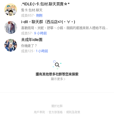
.*IDLE小卡.包材.聊天買賣☆*
售卡.包材.聊天
成員657
剛剛
i-dll，聊天群（西瓜店🍉(⁠・⁠∀⁠・⁠)
喜歡雨琦、米妮、舒華、小娟、薇娟的都進來新人禮給不段喔一進+到滿分希望可以進
成員57
9 小時前
未成年idle團
你幾歲了？
成員125
1 小時前
還有其他眾多社群等您來探索
顯示更多
(Open
關於社群
in
(Open
(Open
(Open
用戶準則
官方部落格
規則及政策