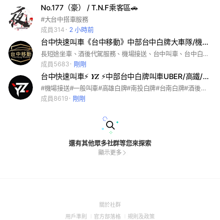
No.177（豪） / T.N.F乘客區🚗
#大台中搭車服務
成員314
2 小時前
台中快速叫車《台中移動》中部台中白牌大車隊/機場接送/代駕服務/搭車/計程車/Uber台中叫車
長短途坐車、酒後代駕服務、機場接送、台中叫車、台中白牌、白牌叫車、 🚘一般叫車｜預約叫車🚘 🚘酒後代駕｜跑腿代購🚘 🚘毛孩接送｜遠程包車🚘 🚘機場接送｜微型搬家🚘
成員5683
剛剛
台中快速叫車⚡️ 𝒀𝒁 ⚡️中部台中白牌叫車UBER/高鐵/機場接送/代駕/跑腿/台中叫車多元計程車
#機場接送#一般叫車#高雄白牌#南投白牌#台南白牌#酒後代駕#包車旅遊#簡易搬家#台北白牌#台中白牌#高雄叫車#南投叫車#白牌叫車#9人座機場接送#九人座機場接送#商務阿法
成員8619
剛剛
還有其他眾多社群等您來探索
顯示更多
(Open
關於社群
in
(Open
(Open
(Open
用戶準則
官方部落格
規則及政策