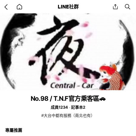
Go
share
se
LINE社群
back
to
home
No.98 / T.N.F官方乘客區🚗
成員1234
記事本2
#大台中都有服務（南北也有）
專屬推薦