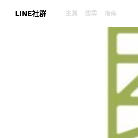
LINE社群
主頁
搜尋
指南