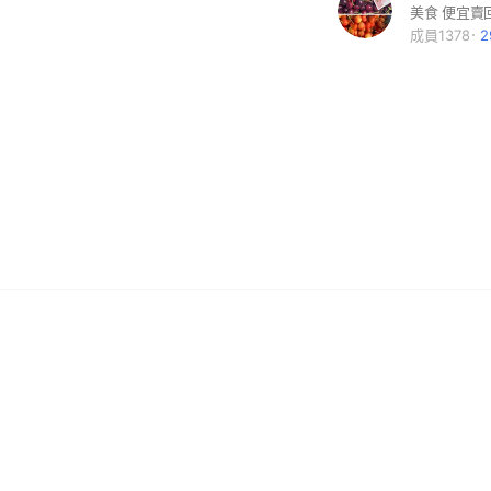
美食 便宜賣
成員1378