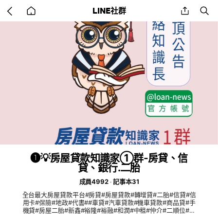
Go
share
se
LINE社群
back
to
home
❶💡房屋貸款知識家①群-房貸、信
貸、銀行.二胎
成員4992
記事本31
全台最大房屋貸款平台#房貸#房屋貸款#轉增貸#二胎#信貸#信
用卡#保險#地政#代書##車貸#汽車貸款#機車貸款#商品貸#手
機貸#房屋二胎#新鑫#裕隆#裕融#和潤#中租#仲介#二順位#銀