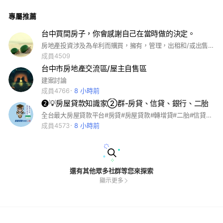
行#金融#理財型房貸#回覆型房貸#違約金#證券#股票#質借#法
律#補助#基金#期貨#公益#慈善#捐款#p2p#imb#信用市集#鄉
專屬推薦
民貸#必可#日生金#洗錢#詐騙#房東#房仲#居住正義#租屋補助
#
台中買間房子，你會感謝自己在當時做的決定。
房地產投資涉及為牟利而購買，擁有，管理，出租和/或出售房地產。作為房地產投資策略的一部分，改善不動產通常被認為是房地產投資的一個子專業，稱為房地產開發。房地產是相對於其他投資而言流動性有限的一種資產形式，它也是資本密集型的（儘管資本可以通過抵押槓桿獲得），並且現金流量很高 依賴。如果投資者不能很好地理解和管理這些因素，房地產將成為風險投資。
成員4509
台中市房地產交流區/屋主自售區
建案討論
成員4766
8 小時前
❷💡房屋貸款知識家②群-房貸、信貸、銀行、二胎
全台最大房屋貸款平台#房貸#房屋貸款#轉增貸#二胎#信貸#信用卡#保險#地政#代書#法拍#車貸#汽車貸款#機車貸款#商品貸#手機貸#房屋二胎#新鑫#裕隆#裕融#和潤#中租#仲介#二順位#銀行#金融#理財型房貸#回覆型房貸#違約金#證券#股票#質借#法律#補助#基金#期貨#公益#慈善#捐款#p2p#imb#信用市集#鄉民貸#必可#日生金#洗錢#詐騙#房東#房仲#居住正義#租屋補助#
成員4573
8 小時前
還有其他眾多社群等您來探索
顯示更多