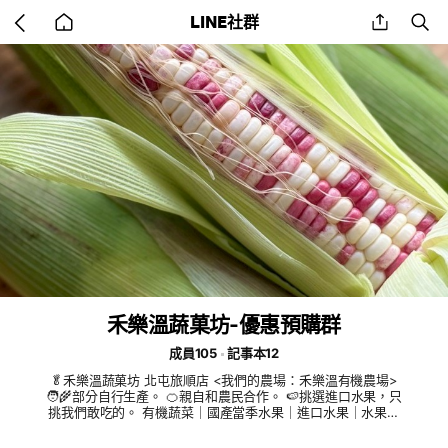
Go
share
se
LINE社群
back
to
home
禾樂溫蔬菓坊-優惠預購群
成員105
記事本12
🥬禾樂溫蔬菓坊 北屯旅順店 <我們的農場：禾樂溫有機農場>
🧑‍🌾部分自行生產。 🍊親自和農民合作。 🍉挑選進口水果，只
挑我們敢吃的。 有機蔬菜｜國產當季水果｜進口水果｜水果禮
盒｜ 生機食品 門市：台中市北屯區旅順路一段73號 LINE一對一
服務：@264tooyz