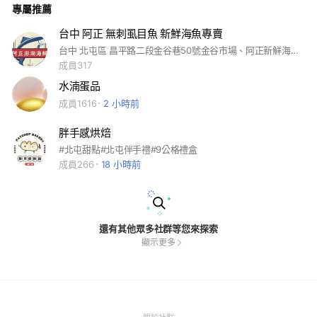
專屬推薦
台中 阿正 無刺虱目魚 新鮮海魚專賣
台中 北屯區 昌平路二段金谷巷50號金谷市場、阿正新鮮海魚專賣每日限量新鮮海魚，魚貨冷凍品，牛肉、羊肉商品，新鮮活體，龍蝦，泰國蝦，蟹類，活魚。可免費真空包裝，並宅配到全省各地。
成員317
水湳蛋品
成員1616
2 小時前
胖手感烘焙
#北屯甜點#北屯伴手禮#9公格禮盒
成員266
18 小時前
還有其他眾多社群等您來探索
顯示更多