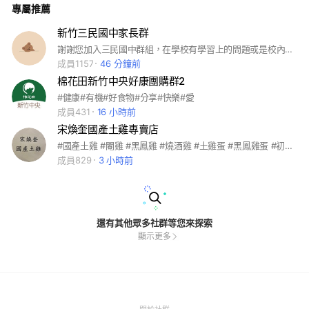
專屬推薦
新竹三民國中家長群
謝謝您加入三民國中群組，在學校有學習上的問題或是校內外有事情要分享的，爸媽被青少年兒童搞得情緒低落，都可以討論，但煩請遵守以下原則：（違者，管理員會請你離開社團） 1、說話請有禮貌，太粗魯、直白、自大不是每個人都可以承受或是有辦法回應。 2、禁廣告 3、禁腥羶色等不雅言論
成員1157
46 分鐘前
棉花田新竹中央好康團購群2
#健康#有機#好食物#分享#快樂#愛
成員431
16 小時前
宋煥奎國產土雞專賣店
#國產土雞 #閹雞 #黑鳳雞 #燒酒雞 #土雞蛋 #黑鳳雞蛋 #初生蛋 #便當
成員829
3 小時前
還有其他眾多社群等您來探索
顯示更多