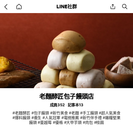
Go
share
se
LINE社群
back
to
home
老麵酵匠包子饅頭店
成員352
記事本13
#老麵酵匠 #包子饅頭 #新竹美食 #老麵 #手工饅頭 #超人氣美食
#爆料饅頭 #養生 #人氣冠軍 #電視推薦 #新竹伴手禮 #雜糧堅果
饅頭 #蔓越莓 #優格 #大甲芋頭 #肉包 #桂圓