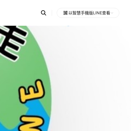
Search
以智慧手機版LINE查看
OpenChats
Open
or
search
messages
area