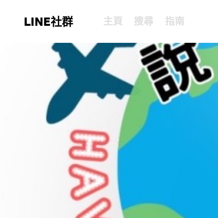
LINE社群
主頁
搜尋
指南