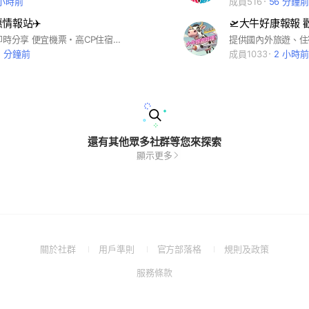
 小時前
成員516
56 分鐘前
情報站✈️
🛫大牛好康報報 
✈️ 旅遊優惠即時分享 便宜機票・高CP住宿・不踩雷行程 想用最划算的方式出國，這裡就對了🔥
2 分鐘前
成員1033
2 小時前
還有其他眾多社群等您來探索
顯示更多
(Open
(Open
(Open
(Open
關於社群
用戶準則
官方部落格
規則及政策
in
in
in
in
(Open
服務條款
a
a
a
a
in
new
new
new
new
a
window)
window)
window)
window)