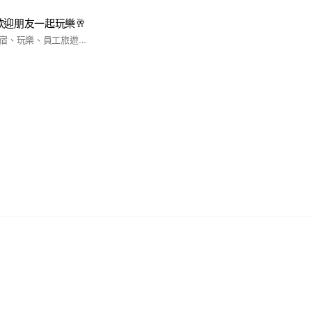
歡迎朋友一起玩樂🥂
提供國內外旅遊、住宿、玩樂、員工旅遊家庭出遊等，專營日本、韓國、東南亞及歐洲等 歡迎詢問🙋