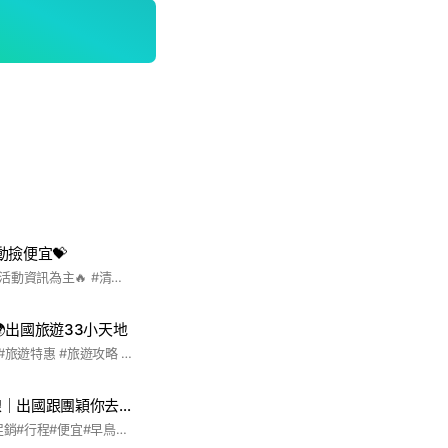
動撿便宜💝
🔥本群以最優惠旅遊活動資訊為主🔥 #清倉（即期）機➕酒，請隨時注意‼️ 💝旅遊規劃師💝 #除了無法太空旅遊，只要在地球上我都盡力幫您完成旅遊規劃💃💃 #私人奢華旅遊 #家族旅遊 #孝親旅遊 #企業員工旅遊 #團體旅遊 #小資旅遊 #學校畢業旅行 #親子旅遊 #代辦護照、簽證、台胞證
出國旅遊33小天地
#最划算的旅遊享受 #旅遊特惠 #旅遊攻略 #機位出清
🌏旅遊追宗搜查線｜出國跟團穎你去享受👑
#國外#跟團#出遊#促銷#行程#便宜#早鳥#清倉#破盤#優惠#團體#包團#員旅#度蜜月#渡假#海島#郵輪#MSC#榮耀號#歌詩達#莎倫娜號#沖繩#石垣島#宮古島#長崎#鹿兒島#福岡#日本#東京#小江戶川越#富士山#河口湖#淺草寺#新宿#迪士尼#大阪#京都#神戶#奈良#嵐山#九州#金澤#湯布院#金鱗湖#由布院#柳川散策#熊本城#三大蟹#東北#仙台#上高地#合掌村#北海道#破冰#釜山#首爾#濟州#滑雪