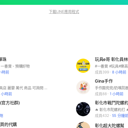
下載LINE應用程式
帕彈珠
玩具e哥 彰化員林
、一番賞、預購好物
#一番賞 #玩具#樂
 小時前
成員399
8 小時前
Gina手作
本社群 是 玩具店 麗嬰 萬代 商品 可詢問 感謝 待更新
手作圍兜兜/奶嘴防層
1 小時前
成員88
1 小時前
(官方社群)
彰化市戰鬥陀螺
剛
成員432
55 分鐘
亂買的代購
彰化超大陀螺幫