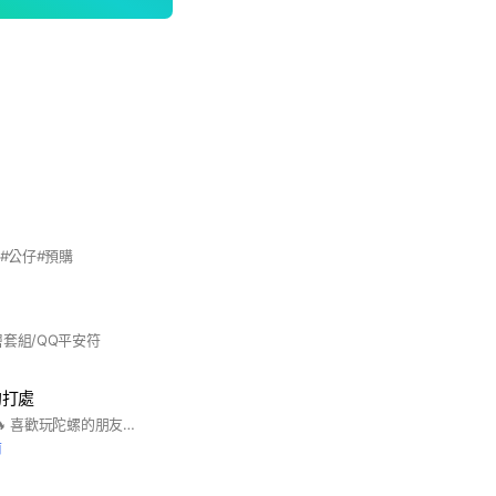
高#公仔#預購
套組/QQ平安符
約打處
🔥 彰化市陀螺約打 🔥 喜歡玩陀螺的朋友們集合啦！ 不論新手還是高手 都歡迎一起來交流對戰 😎 🕕 平日：約打時間 18:00－21:00 🕑 假日：約打時間 14:00－19:00 🏆 不定時舉辦交流賽 一起切磋、一起熱血開戰！ 📍 地點：彰化市仁愛路159號 現場有免費陀螺可借用 新手村等你來練習 歡迎大家帶著自己的陀螺 一起來玩、一起交流！ 💥 群內開放成員互相交流交易 但是禁止匯款，請互相約面交 也歡迎到店裏面交，詐騙很多 請大家小心
前