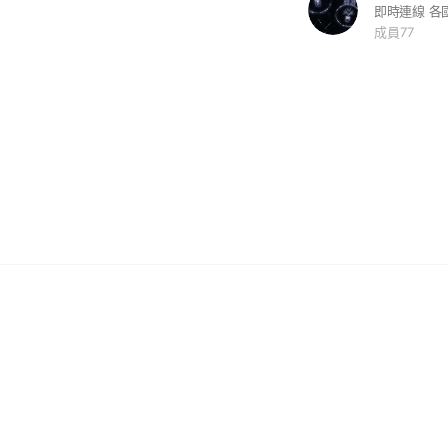
即時連線 各
成員77