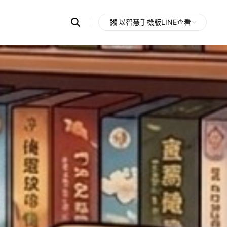
Search
以智慧手機版LINE查看
OpenChats
Open
or
search
messages
area