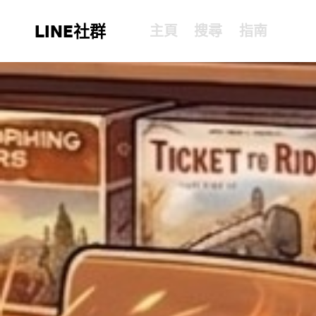
LINE社群
主頁
搜尋
指南