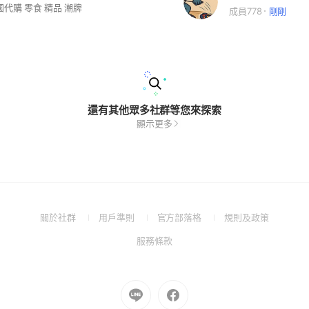
國代購 零食 精品 潮牌
成員778
剛剛
還有其他眾多社群等您來探索
顯示更多
(Open
(Open
(Open
(Open
關於社群
用戶準則
官方部落格
規則及政策
in
in
in
in
(Open
服務條款
a
a
a
a
in
new
new
new
new
a
window)
window)
window)
window)
new
Go
Go
window)
to
to