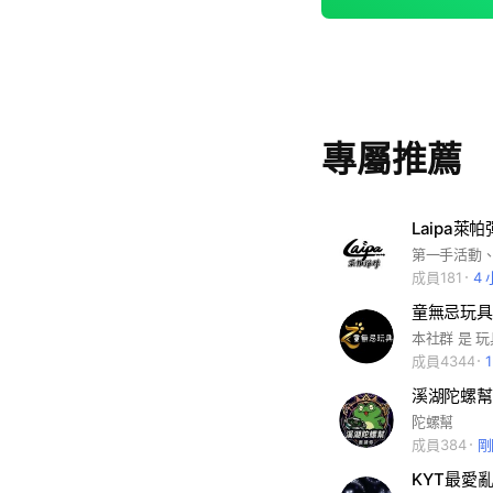
專屬推薦
Laipa萊
第一手活動
成員181
4
童無忌玩具
成員4344
溪湖陀螺幫
陀螺幫
成員384
剛
KYT最愛