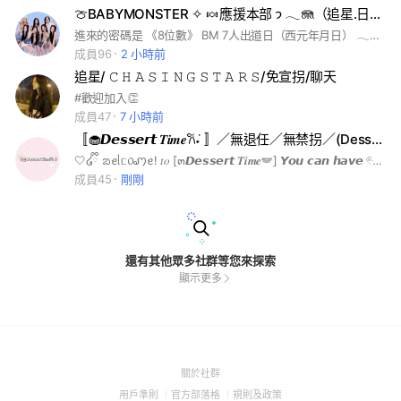
🍈BABYMONSTER ✧ 🍬應援本部 𐭩 𓂃🪼（追星.日常.吃瓜.發瘋.二次元）🍣免宣.拐🧊
進來的密碼是 《8位數》 BM 7人出道日（西元年月日） 𓂃⟡.·𓂃⟡.·𓂃⟡.· 𓂃 𓈒𓏸𓐍 𝒪𝓊𝓇 𝒫𝓇𝑒𝒸𝒾𝑜𝓊𝓈 𝒮𝓉𝒶𝑔𝑒 𓍯 𓈒𓏸𓐍☁️ ┈ ☁️🎀 推しの子 ⊹ 追星小怪獸 𓏲𓂅 「 這裡是專屬於我們的追星小宇宙 ⸝⸝⸝ 」 𓍯 𝒜𝒷𝑜𝓊𝓉 𝓊𝓈 𓈒𓏸𓐍 我們是一群最可愛、最自由的小怪獸 𓏲𓂅 每天都要大聲告白最喜歡的「推し」！ 𓍯 𝒢𝓊𝒾𝒹𝑒𝓁𝒾𝓃𝑒𝓈 𓈒𓏸𓐍 入群請先填寫自介單唷 📝遵守群規， 大家一起和睦相處 🍰✨
成員96
2 小時前
追星/ 𝙲 𝙷 𝙰 𝚂 𝙸 𝙽 𝙶 𝚂 𝚃 𝙰 𝚁 𝚂/免宣拐/聊天
#歡迎加入👏
成員47
7 小時前
〚🧁𝘿𝙚𝙨𝙨𝙚𝙧𝙩 𝑻𝒊𝒎𝒆𐙚݁˖ 〛／無退任／無禁拐／(Dessert time)
🤍໒ྀི ᨰꫀᥣᥴ᥆ꩇꫀ! 𝑡𝑜 [๓𝘿𝙚𝙨𝙨𝙚𝙧𝙩 𝑻𝒊𝒎𝒆🪽] 𝙔𝙤𝙪 𝙘𝙖𝙣 𝙝𝙖𝙫𝙚 𓏲ּ𝄢𝘿𝙚𝙨𝙨𝙚𝙧𝙩 𝑻𝒊𝒎𝒆࣪࣪˖ 𝙞𝙣 𝙝𝙚𝙧𝙚 #kpop #閒聊 #質感 #ins #動漫 #討論 #畫畫
成員45
剛剛
還有其他眾多社群等您來探索
顯示更多
(Open
關於社群
in
(Open
(Open
(Open
用戶準則
官方部落格
規則及政策