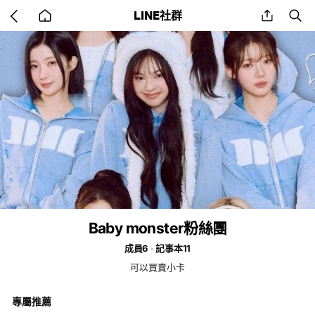
Go
share
se
LINE社群
back
to
home
Baby monster粉絲團
成員6
記事本11
可以買賣小卡
專屬推薦