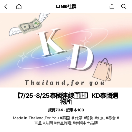
Go
share
se
LINE社群
back
to
home
【7/25-8/25泰國連線🇹🇭】KD泰國選
物所
成員734
記事本103
Made in Thailand,For You #泰國 ＃代購 #服飾 #包包 #零食 #
盲盒 #貼圖 #泰星周邊 #泰國本土品牌