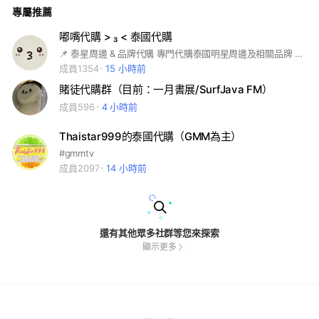
專屬推薦
嘟嘴代購 > ₃ < 泰國代購
📌 泰星周邊 & 品牌代購 專門代購泰國明星周邊及相關品牌 ✨️ 如有其他泰國商品需求，歡迎私訊詢問！📩 由 @wen.meowmeow & @lovefilter_2023 營運
成員1354
15 小時前
賭徒代購群（目前：一月書展/SurfJava FM）
成員596
4 小時前
Thaistar999的泰國代購（GMM為主）
#gmmtv
成員2097
14 小時前
還有其他眾多社群等您來探索
顯示更多