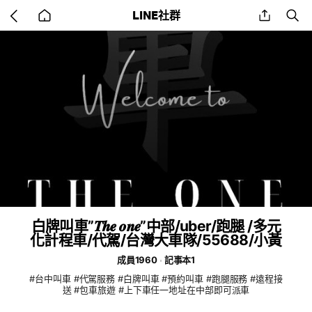
Go
share
se
LINE社群
back
to
home
白牌叫車”𝑻𝒉𝒆 𝒐𝒏𝒆”中部/uber/跑腿 /多元
化計程車/代駕/台灣大車隊/55688/小黃
成員1960
記事本1
#台中叫車 #代駕服務 #白牌叫車 #預約叫車 #跑腿服務 #遠程接
送 #包車旅遊 #上下車任一地址在中部即可派車