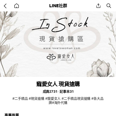
Go
share
se
LINE社群
back
to
home
寵愛女人 現貨搶購
成員2731
記事本31
#二手精品 #現貨搶購 #寵愛女人 #二手精品現貨搶購 #各大品
牌#海外代購
專屬推薦