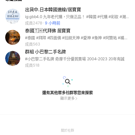
出貨中.日本韓國連線/居寶寶
ig:gbb4.0 九年老代購，只做正品！ #韓國 #代購 #彩妝 #潮服 #服飾 #韓星 #穿搭 #飾品 #墨鏡 #韓劇
成員2478
9 小時前
泰國🇹🇭代拜佛 居寶寶
#泰國 #拜拜 #四面佛 #拉胡天神 #愛神 #象神 #阿贊祐 #補財庫 #化太歲 #佛牌
成員563
群組 小巴黎二手名牌
#小巴黎二手名牌 奇摩千分優質賣場 2004-2023 20年有誠
成員518
還有其他眾多社群等您來探索
顯示更多
(Open
關於社群