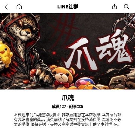
Go
share
se
LINE社群
back
to
home
爪魂
成員127
記事本5
🎉歡迎來到爪魂選物販賣🎉 非常感謝您在本店娛樂 本店每台都
有非常豐富的獎品 消費前請了解規則在投幣消費喲 為避免不必
要的爭議 請將夾送、夾換及刮刮樂中獎資訊上傳至本社群 在遊
玩時如有遇任何問題請聯絡本場台主、場主🥰 ㊗️各位老闆天天
爆擊、天天開心🌟