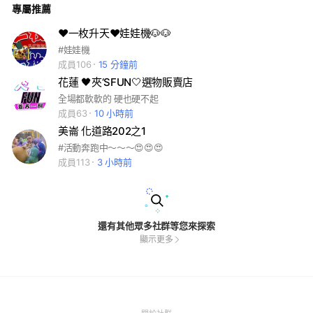
專屬推薦
❤️一枚升天❤️娃娃機🐶🐶
#娃娃機
成員106
15 分鐘前
花蓮 🖤夾‘SFUN🤍選物販賣店
全場都軟軟的 硬也硬不起
成員63
10 小時前
美崙 化道路202之1
#活動奔跑中～～～😍😍😍
成員113
3 小時前
還有其他眾多社群等您來探索
顯示更多