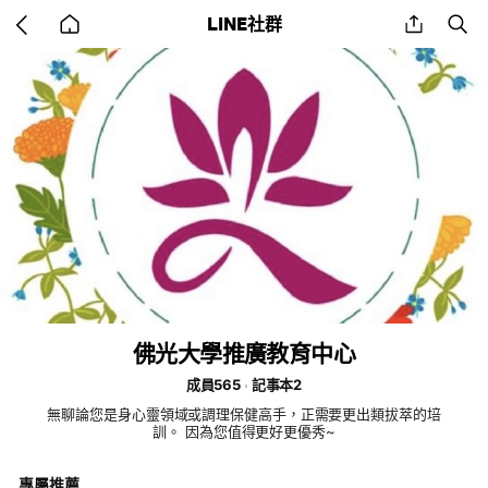
Go
share
se
LINE社群
back
to
home
佛光大學推廣教育中心
成員565
記事本2
無聊論您是身心靈領域或調理保健高手，正需要更出類拔萃的培
訓。 因為您值得更好更優秀~
專屬推薦