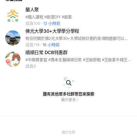
蘭人聚
#職人課程 #創意DIY #創業
成員106
13 小時前
佛光大學30+大學學分學程
有任何關於佛2光大學30+大學試辦計劃的各項問題都可以提問，嚴禁未經許可的廣告宣傳。
成員119
16 小時前
順順日常 DCB特惠群
#牛樟酵素錠 #喬本生醫順順日常 #芝麻舒眠 #芝麻素牛樟芝 #優關捷 #複方丹參滴粒 #大豆異黃酮 #喬本生醫 #順順日常 #熟齡保健 #消化 #排便順暢 #心血管健康 #循環保健 #睡眠 #更年期 #關節炎 #關節痠痛 #幫助入睡 #腸道健康
成員9
還有其他眾多社群等您來探索
顯示更多
(Open
關於社群