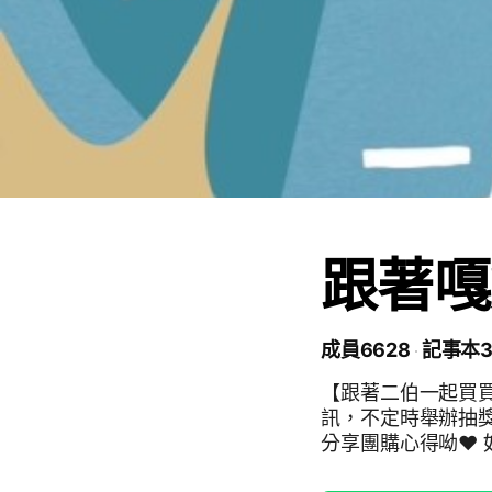
跟著嘎
成員6628
記事本3
【跟著二伯一起買
訊，不定時舉辦抽獎活動～～ 本社群以團購討
分享團購心得呦❤️ 如有hahababy訂購產品之相關問題，請搜尋官方line:
@hah