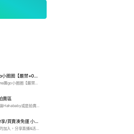
✨ Amymama團go小圈圈【嚴禁+0，通通+1】
歡迎加入 【Amymama團go小圈圈【嚴禁+0，通通+1】】！ 這裡是由 Amymama 嚴選的好物推坑基地！看到喜歡的東西，心裡默默「+1」就可以準備衝囉!哈哈哈
&拍賣區
歡迎大家加入一起討論Hahababy或是拍賣相關產品！ 社群本來就沒有設定太多人，視情況做更動～所以要認真回答問題唷！再麻煩大家了♥
Hahababy 討論分享/買賣湊免運 小天地(非官方經營)
歡迎喜歡Haha baby的加入，分享直播&活動商品資訊；大家一起湊免運，一起分享穿搭！#hahababy #服飾品牌 #手作商品 #穿搭分享 #二伯 #蔡阿嘎 #蔡桃貴 #蔡波能 #市集 #快閃店 #代購 #湊免運 #小哈比 #親子裝 #ははべビー