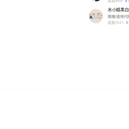
成員869
8
水小姐黑白
團購/連現代
成員1521
5