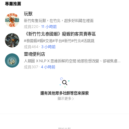
專屬推薦
玩獸
新竹有隻玩獸，在竹北，超多好料藏在裡面
成員220
11 小時前
《新竹竹北泰國蝦》癡蝦釣客買賣專區
#泰國蝦#蝦#交易#平台#新竹#竹北#活跳跳
成員464
3 小時前
靈魂便利店
人類圖 X NLP X 思維拆解的空間 給那些想改變、卻被焦慮卡住的人，讓我們一起靠近自己一點點，每天進步一點點就好。
成員307
4 小時前
還有其他眾多社群等您來探索
顯示更多