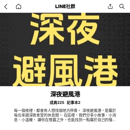
Go
share
se
LINE社群
back
to
home
深夜避風港
成員225
記事本2
每一個夜裡，都會有人想找個地方停靠。 深夜避風港，是屬於
每位來過深夜食堂的休息間。 在這裡，我們分享小故事、小消
息、小溫暖， 讓你在喧囂之外，也能找到一點屬於自己的慢節
奏。