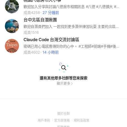
歡迎加入分享與討論八德房市相關訊息 #八德 #八德擴大 #八擴 #廣豐 #大湳 #忠勇 #重劃區 #綠線 #桃園綠線 #捷運綠線 #G01 #G04 #三鶯延伸線 #大溪延伸線 #中壢延伸線 #大鶯豐德 #豐德交流道
成員4258
27 分鐘前
台中北區自潛揪團
歡迎自潛員們加入 一起找到更多潛伴練習玩耍 主要約北區運動中心的團 但其他地區（例如潛立方、海邊⋯等）也都是歡迎的 除此之外也能獲得各種自潛相關資訊及裝備買賣交流 偶爾也會辦幾次活動 一起來玩吧🫰🏽 ⚠️約潛資訊都在記事本！歡迎自由開團
成員1516
Claude Code 台灣交流討論區
密碼已用心電感應傳到你的心中。 #工程師#前端#手機#後端#家電#電腦 #Taiwan#ansible#軟體#編碼#程式#自動化#資工#資管#資訊#資處#開發#研發#軟工#軟件#編程#維運#Python#software#系統#programming#結構#BSD#DOS#Linux#macOS#iOS#Unix#pip#PyPI#程式設計#機器學習#編輯器#自由軟體#API#函式庫#decorator#IDE#IDLE#wxPython#Web#GUI
成員4602
14 小時前
還有其他眾多社群等您來探索
顯示更多
(Open
關於社群
in
(Open
(Open
(Open
用戶準則
官方部落格
規則及政策
a
in
in
in