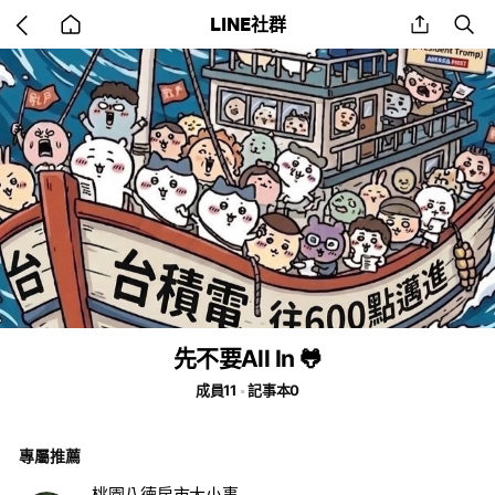
Go
share
se
LINE社群
back
to
home
先不要All In 🐸
成員11
記事本0
專屬推薦
桃園八德房市大小事