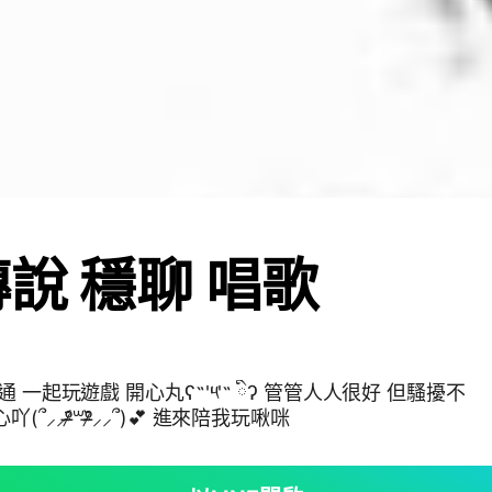
傳說 穩聊 唱歌
戲 開心丸ʕ˶'༥'˶ ིྀʔ 管管人人很好 但騷擾不
՞⸝⸝ᵒ̴̶̷᷄꒳ᵒ̴̶̷᷅⸝⸝՞)💕 進來陪我玩啾咪