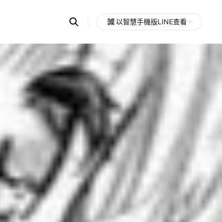
Search
以智慧手機版LINE查看
OpenChats
Open
or
search
messages
area