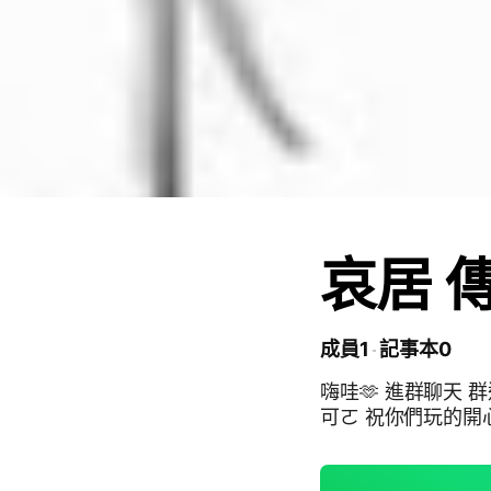
哀居 
成員1
記事本0
嗨哇🫶 進群聊天 群通 一起玩遊
可ㄛ 祝你們玩的開心吖(