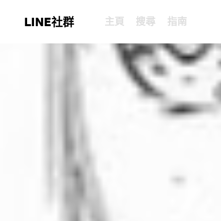
LINE社群
主頁
搜尋
指南