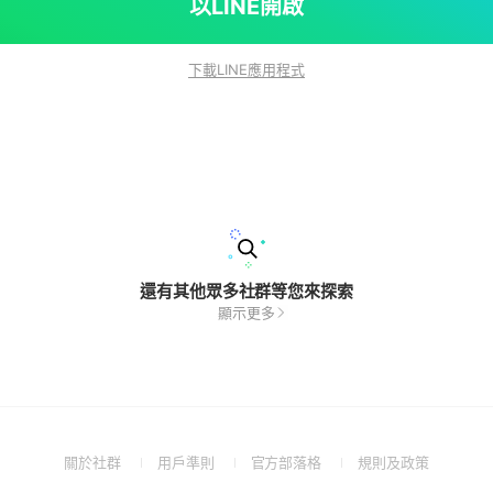
以LINE開啟
下載LINE應用程式
還有其他眾多社群等您來探索
顯示更多
(Open
(Open
(Open
(Open
關於社群
用戶準則
官方部落格
規則及政策
in
in
in
in