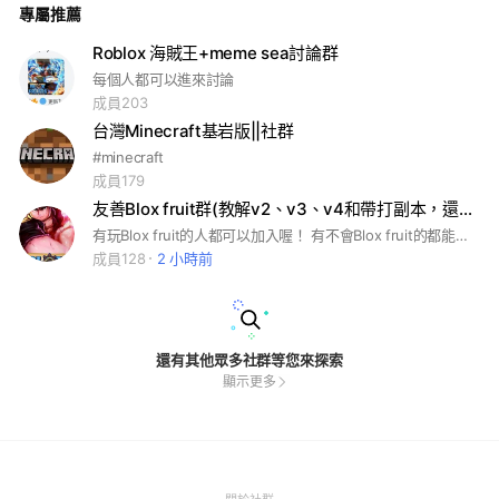
專屬推薦
量另外談 隱藏島2紅 卡2兩紅 解武器另談 代刷等級（1）海100
等1紅（2）海80等1紅（3）海50等1紅 羅 10場1紅 20場2紅1百
萬 種族 V1（機器、吸血）2紅(龍看解到什麼帶） V2一紅 V3看
Roblox 海賊王+meme sea討論群
種族收費 V4看齒輪數量收費 自己看價目表沒有果就不要問 支付
每個人都可以進來討論
方式（果、R幣） 要的@我
成員203
台灣Minecraft基岩版||社群
#minecraft
成員179
友善Blox fruit群(教解v2、v3、v4和帶打副本，還有打利維坦、鯊魚王)和競爭者
有玩Blox fruit的人都可以加入喔！ 有不會Blox fruit的都能問喔！ 也可聊培養花園等等……
成員128
2 小時前
還有其他眾多社群等您來探索
顯示更多