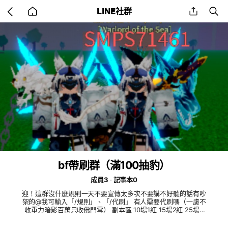
Go
share
se
LINE社群
back
to
home
bf帶刷群（滿100抽豹）
成員3
記事本0
迎！這群沒什麼規則一天不要宣傳太多次不要講不好聽的話有吵
架的@我可輸入「/規則」、「/代刷」 有人需要代刷嗎（一慮不
收重力暗影百萬只收佛門雪） 副本區 10場1紅 15場2紅 25場3
紅1百萬（不收隻朱、震、愛） 高級副本 糯本3場1紅 鳳王票我
沒有但可帶打3場一樣1紅 火山1次1紅 立維坦1次3紅 V4齒輪數