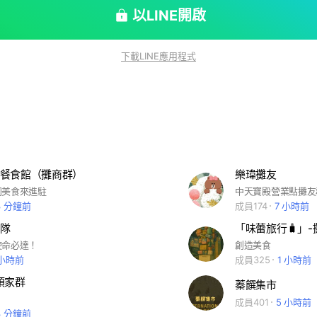
以LINE開啟
下載LINE應用程式
餐食館（攤商群）
樂瑋攤友
同美食來進駐
中天寶殿營業點攤友
3 分鐘前
成員174
7 小時前
隊
「味蕾旅行🧳」
使命必達！
創造美食
 小時前
成員325
1 小時前
頭家群
蓁饌集市
成員401
5 小時前
3 分鐘前