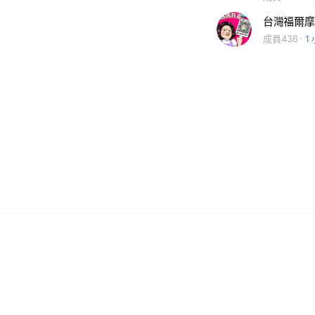
台灣福爾摩
成員436
1