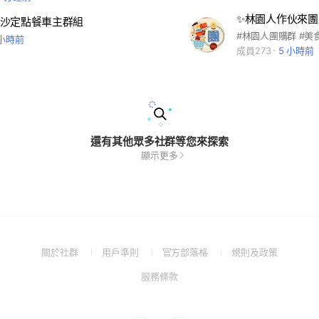
✨林園人作伙來團
沙定點餐車主群組
 小時前
成員273
5 小時前
還有其他眾多社群等您來探索
顯示更多
(Open
(Open
(Open
(Open
關於社群
用戶準則
官方部落格
規則及政策
in
in
in
in
(Open
服務條款
a
a
a
a
in
new
new
new
new
a
window)
window)
window)
window)
new