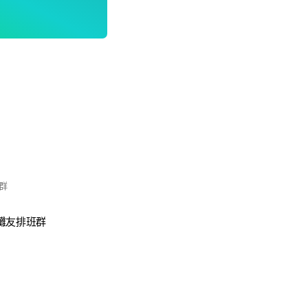
群
-攤友排班群