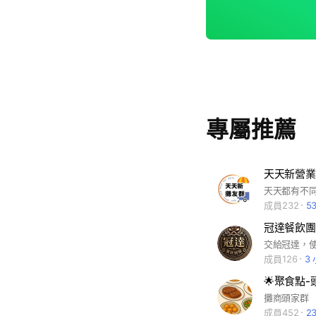
專屬推薦
天天新營業
天天都有不
成員232
5
冠達餐飲團
交給冠達，
成員126
3
🌟聚食點-
攤商頭家群
成員452
2