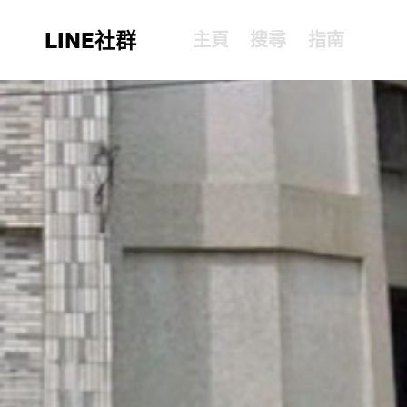
LINE社群
主頁
搜尋
指南