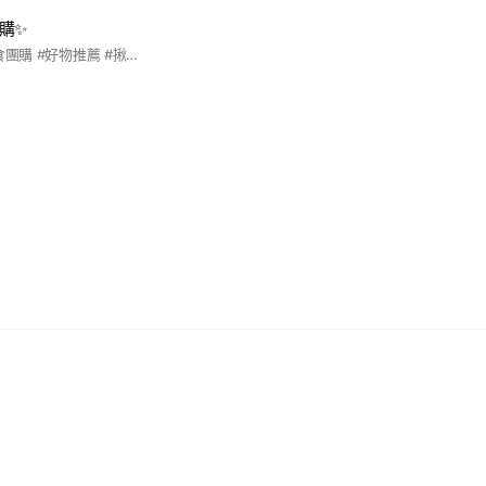
購✨
#林園人團購群 #美食團購 #好物推薦 #揪團揪起來 #取貨地點：清原林園店