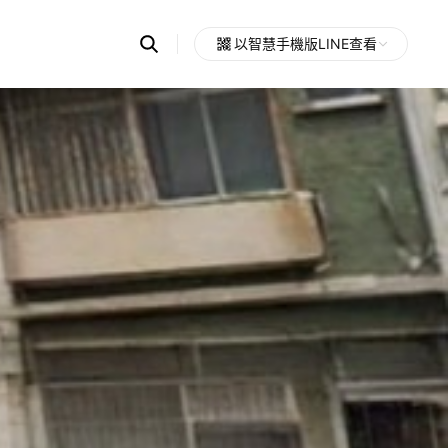
Search
以智慧手機版LINE查看
OpenChats
Open
or
search
messages
area