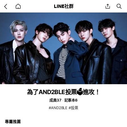
Go
share
se
LINE社群
back
to
home
為了AND2BLE投票🗳️進攻！
成員37
記事本6
#AND2BLE #投票
專屬推薦