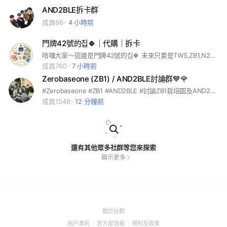
AND2BLE拆卡群
成員86
4 小時前
門牌42號的집🍀｜代購｜拆卡
哈囉大家～這邊是門牌42號的집🍀 未來只要是TWS,ZB1,N2B線上線下的代購都會接！想要開團的商品都可以許願🎋
成員760
7 小時前
Zerobaseone (ZB1) / AND2BLE討論群💙🌹
#Zerobaseone #ZB1 #AND2BLE #討論ZB1栽培園及AND2BLE相關 歡迎想念ot9的潔柔紙們🌹 三個問題都要回覆才能順利加入！ 進群請詳讀群規及公告
成員1548
12 分鐘前
還有其他眾多社群等您來探索
顯示更多
(Open
關於社群
in
(Open
(Open
(Open
用戶準則
官方部落格
規則及政策