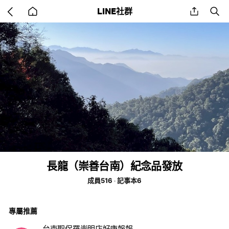
Go
share
se
LINE社群
back
to
home
長龍（崇善台南）紀念品發放
成員516
記事本6
專屬推薦
台南聖保羅崇明店好康報報