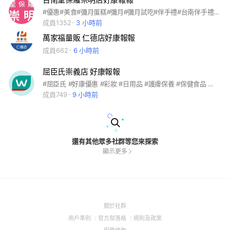
#優惠#美食#彌月蛋糕#彌月#彌月試吃#伴手禮#台南伴手禮#喜餅#喜餅試吃#春節禮盒#端午節#中秋禮盒#中秋節#羅宋#重芋泥#冰粽#好吃#麵包#生日蛋糕
成員1352
3 小時前
萬家福量販 仁德店好康報報
成員662
6 小時前
屈臣氏崇義店 好康報報
#屈臣氏 #好康優惠 #彩妝 #日用品 #護膚保養 #保健食品 營業時間： 週一-週日→ 10:00-22:30 門市地址： 台南市東區崇德路646號(近市醫)
成員749
9 小時前
還有其他眾多社群等您來探索
顯示更多
(Open
關於社群
in
(Open
(Open
(Open
用戶準則
官方部落格
規則及政策
a
in
in
in