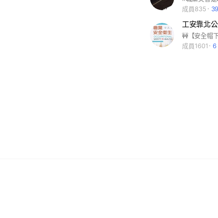
成員835
3
工安靠北公
成員1601
6