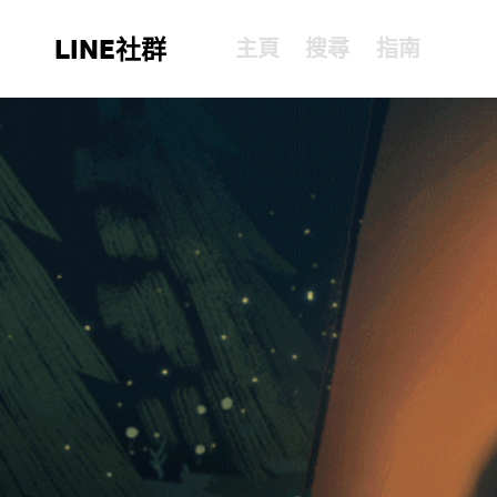
LINE社群
主頁
搜尋
指南