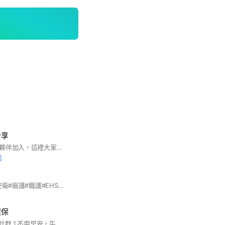
分享
歡迎各位工安前輩及夥伴加入，這裡大家可以分享任何關於工安法規修改或工安意外實例分享，希望大家一起努力，讓這個社團越來越好唷！
前
#職安#工安#勞安#安衛#廠護#職護#EHS#待業#轉職#工作職缺#工作經驗
環保
職業安全衛生&環保 社群 1.不用早安，午安，晚安，端午愉快。 不必要早安 長輩圖，不要發 2.禁止廣告，色情，政治，性別和人種歧視。 3.不是考試群組(考試相關請去考試)。 4.社群都是匿名每個社群不同。 5.發言紀錄全部保存，後加入者也可以看到之前的人發言。 6.利用聊天視窗上的放大鏡搜尋紀錄。(電腦版) 7.建議名稱後面打上行業別，例如小明－製造，小美－營造。設定方法-右上角-其他設定