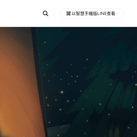
Search
以智慧手機版LINE查看
OpenChats
Open
or
search
messages
area