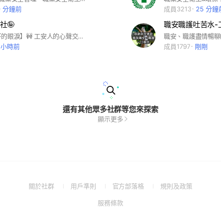
9 分鐘前
成員3213
25 分鐘
社🤪
🚧【安全帽下的眼淚】🚧 工安人的心聲交流平台，正式啟動！ 👷‍♂️ 在工地、工廠、工程現場，我們常常背著「守護安全」的責任，卻換來「麻煩、囉嗦」的眼光。 做得多、被嫌也多，壓力只能往心裡吞。 🔑 這裡，就是你安心的出口： 匿名吐槽區 👉 委屈不用再忍 爆料平台 👉 揭露疏失，提醒業界 情緒出口 👉 苦水倒一倒，心裡輕一點 交流經驗 👉 同袍分享，彼此支撐 💬 這裡沒有主管，只有同袍的耳朵。 💬 這裡沒有責難，只有理解與陪伴。 「安全帽戴得住，委屈戴不住。」 如果你也曾這樣想，那就來【安全帽下的眼淚】，讓我們一起守住安全，也守住彼此。
 小時前
成員1797
剛剛
還有其他眾多社群等您來探索
顯示更多
(Open
(Open
(Open
(Open
關於社群
用戶準則
官方部落格
規則及政策
in
in
in
in
(Open
服務條款
a
a
a
a
in
new
new
new
new