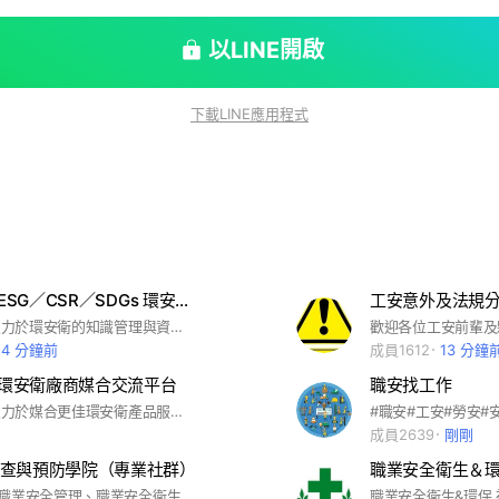
以LINE開啟
下載LINE應用程式
工安百科 | ESG／CSR／SDGs 環安衛社群 1
工安意外及法規
工安百科 | 致力於環安衛的知識管理與資源串聯
24 分鐘前
成員1612
13 分鐘
| 環安衛廠商媒合交流平台
職安找工作
工安百科 | 致力於媒合更佳環安衛產品服務方案
成員2639
剛剛
查與預防學院（專業社群）
職業安全衛生＆
#職業災害是職業安全管理、職業安全衛生管理系統、製程安全管理等綜合的結果，全賴危害辨識、風險評估、工程控制、工程改善、行政管理及個人防護具等來預防職業災害的發生。災害發生時之緊急應變，立即急救、搶救，減少災害的傷害（減災、降災），並且確實職業災害調查，找出真因，才能預防職業災害再次發生。