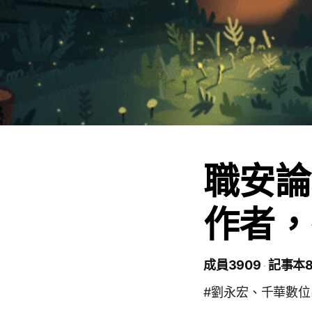
職安論
作者，
成員3909
記事本8
#劉永宏、千華數