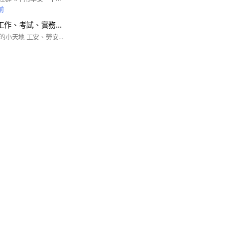
前
職安職護吐苦水-工作、考試、實務、心情、職災、時事
職安、職護盡情暢聊的小天地 工安、勞安、職安、職業安全衛生管理員、管理師、職護、技師、職業衛生護理師、考試