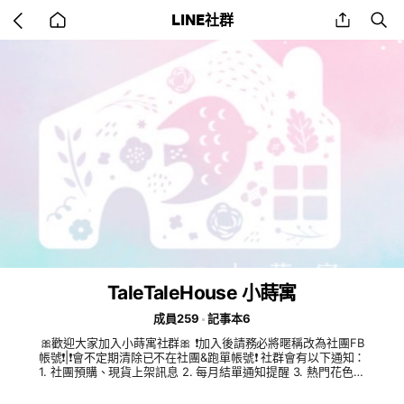
Go
share
se
LINE社群
back
to
home
TaleTaleHouse 小蒔寓
成員259
記事本6
🎀歡迎大家加入小蒔寓社群🎀 ❗加入後請務必將暱稱改為社團FB
帳號❗|❗會不定期清除已不在社團&跑單帳號❗ 社群會有以下通知：
1. 社團預購、現貨上架訊息 2. 每月結單通知提醒 3. 熱門花色上
架提前通知 4. 分流討論串功能(詢問布料、徵布等)