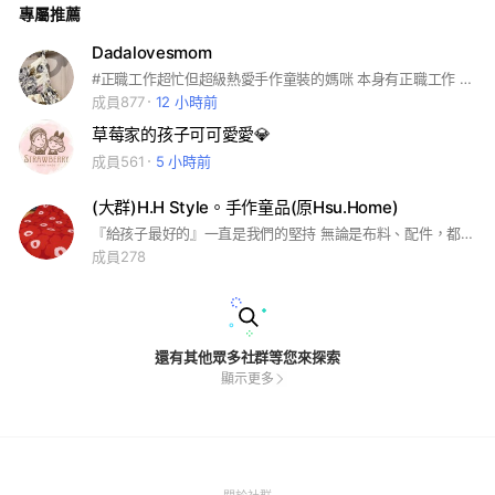
專屬推薦
Dadalovesmom
#正職工作超忙但超級熱愛手作童裝的媽咪 本身有正職工作 沒工作的時候都在努力做衣服❤️
成員877
12 小時前
草莓家的孩子可可愛愛💎
成員561
5 小時前
(大群)H.H Style。手作童品(原Hsu.Home)
『給孩子最好的』一直是我們的堅持 無論是布料、配件，都是嚴選日本、韓國進口的材料 一切商品都是以孩子為出發點設計，希望能給寶寶最舒適、最好的用品 #手作 #童裝 #手作服 #手工訂製 #洋裝 #圍兜 #口水巾 #包屁衣
成員278
還有其他眾多社群等您來探索
顯示更多