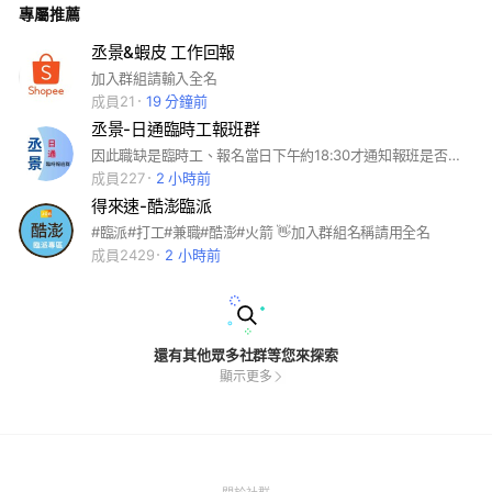
專屬推薦
取名單。 ❹錄取通知 錄取名單將於 每次開工前一日 統一公告於
群組為主。請務必留意群組訊息，以免錯過上
丞景&蝦皮 工作回報
加入群組請輸入全名
成員21
19 分鐘前
丞景-日通臨時工報班群
因此職缺是臨時工、報名當日下午約18:30才通知報班是否有錄取（依廠區當時工作量而決定人力需求 *臨時工之錄取率原則為【報到率佳+工作效率好】 報班說明： 1.要打工前一天就要報名，早上七點群組開放報名 2.報名格式： 日期+ 姓名 3.當日晚上約18:30公布錄取名單. *注意：群組報班使用，勿留言無相關訊息，嚴禁自邀他人加入社群，有其他問題請私Line專員！
成員227
2 小時前
得來速-酷澎臨派
#臨派#打工#兼職#酷澎#火箭 👋加入群組名稱請用全名
成員2429
2 小時前
還有其他眾多社群等您來探索
顯示更多