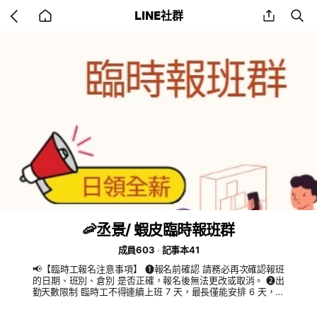
Go
share
se
LINE社群
back
to
home
🦐丞景/ 蝦皮臨時報班群
成員603
記事本41
📢【臨時工報名注意事項】 ❶報名前確認 請務必再次確認報班
的日期、班別、倉別 是否正確，報名後無法更改或取消。 ❷出
勤天數限制 臨時工不得連續上班 7 天，最長僅能安排 6 天，請
自行注意排班狀況，以免影響錄取資格。 ❸錄取資格 填寫報名
並不代表一定錄取，需經過廠區及公司審核後，才會列入正式錄