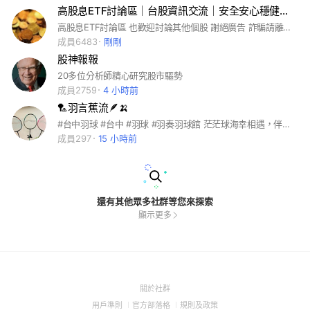
高股息ETF討論區｜台股資訊交流｜安全安心穩健的投資方法｜
高股息ETF討論區 也歡迎討論其他個股 謝絕廣告 詐騙請離開 #高股息 #存股 #投資 #台股 #ETF #0056 #00878 #00882 #00900 #00915 #00918 #00919 #00713 #00730 #00731 #00701 #00728 #00742 #理財 #股息 #投資理財 #00881 #台積電
成員6483
剛剛
股神報報
20多位分析師精心研究股市驅勢
成員2759
4 小時前
🏸羽言蕉流🪶🍌
#台中羽球 #台中 #羽球 #羽奏羽球館 茫茫球海幸相遇，伴君於朝朝暮暮 歡迎邀請各路朋友一起加入～
成員297
15 小時前
還有其他眾多社群等您來探索
顯示更多
(Open
關於社群
in
(Open
(Open
(Open
用戶準則
官方部落格
規則及政策