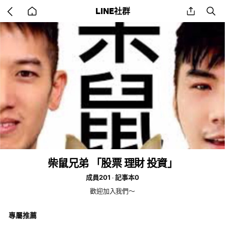
Go
share
se
LINE社群
back
to
home
柴鼠兄弟 「股票 理財 投資」
成員201
記事本0
歡迎加入我們～
專屬推薦