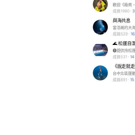
成員1980
與海共息
成員529
1
🌊 松運自
成員531
1
成員891
1