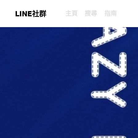
LINE社群
主頁
搜尋
指南