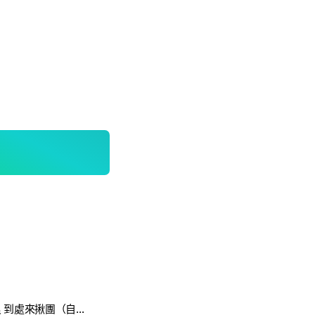
到處潛水到處衝浪 到處來揪團（自由潛水 水肺 教練招生 買賣交易 衝浪 討論區）