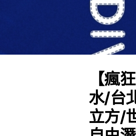
【瘋狂
水/台
立方/
自由潛