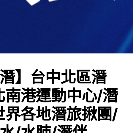
潛】台中北區潛
北南港運動中心/潛
世界各地潛旅揪團/
水/水肺/潛伴