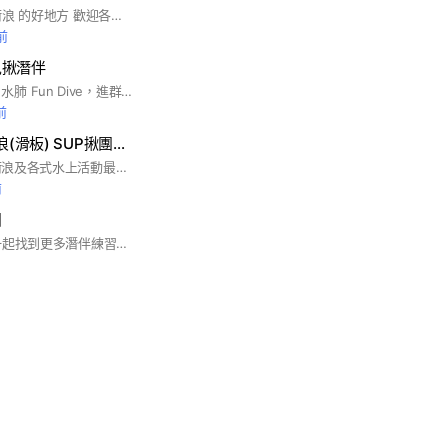
全台灣最好揪潛水 衝浪 的好地方 歡迎各潛水衝浪界的前輩 無論你是 新人想學想找教練 教練想找學生 廠商想找買家 買家想找賣家 潛水想揪伴 都歡迎加入
前
兒揪潛伴
浪滔自潛Freediving 水肺 Fun Dive，進群請改大頭照以及之後約潛名字，以便約潛好相認，以上兩樣沒更換者進群一律踢出，歡迎大家在此聊天討論自由潛水及水肺相關，分享潛點、海況、裝備、交朋友！
前
自由潛水 水肺 衝浪(滑板) SUP揪團找潛伴交流平台
歡迎加入🥽潛水🏄‍♀️衝浪及各式水上活動最大社群平台 無論您是新手或老手都歡迎您的加入~一起討論與分享❤️ ⚠️社群版規請務必遵守📌本平台僅提供水上裝備買賣交流不負責買賣糾紛,請自行解決📌管理員有絕對權力剔除違規或擾亂秩序之成員📌嚴禁在此招募群組📌不開放與社群主題不相關廣告屢犯者剔除 感謝配合🙏 #潛水#自由潛水#水肺#SUP#浮潛#衝浪#水上活動#找潛伴#找教練#揪團#水上活動裝備買賣
前
團
歡迎自潛員們加入 一起找到更多潛伴練習玩耍 主要約北區運動中心的團 但其他地區（例如潛立方、海邊⋯等）也都是歡迎的 除此之外也能獲得各種自潛相關資訊及裝備買賣交流 偶爾也會辦幾次活動 一起來玩吧🫰🏽 ⚠️約潛資訊都在記事本！歡迎自由開團