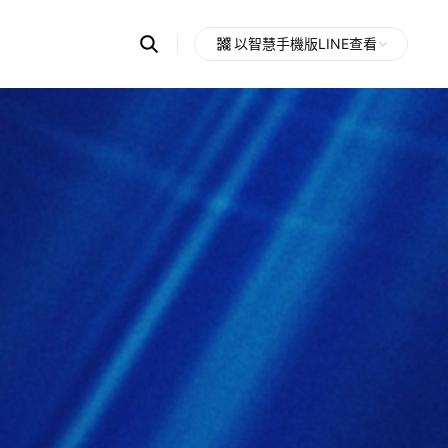
Search
以智慧手機版LINE查看
OpenChats
Open
or
search
messages
area