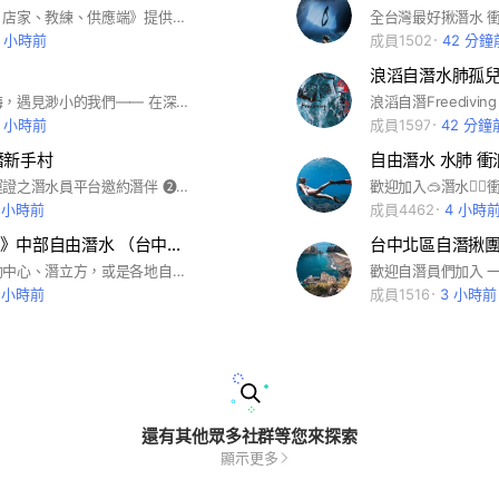
歡迎《廠商、店家、教練、供應端》提供潛水相關裝備的福利價格，潛水員需要任何裝備也可以群組內許願。 記事本保文章過濾後會手動刪除，避免文章太多或過期。 *店家招生文一樣需註明內容及價格，不符規定直接刪除 ============================== 《店家PO文規定》 1.請明白標示「品名及價格」 2.請出示「清楚的商品圖片」 3.請遵守各廠牌「經銷協議」 ============================== 《二手及福利品PO文規定》 1.請明白標示「品名及價格」 2.請出示「清楚的商品圖片」 3.明確告知「瑕疵折損部分」 ============================== 《群組規範》 1.嚴禁群組內相互謾罵,言語攻擊(包含影射) 如有明確事實,直接指名道姓,請發言者對自己的言論負責 2.嚴禁同類訊息重複放送 ~~~~~~~~~~~~~~~~~~~~~~~ 屢勸不聽者直接踢出群組 ============================== 《店家、廠商、教練、供應商》 請在個人ID後方標示清楚身份別 例如： 神豬-實體店面 小豬豬-平行輸入
3 小時前
成員1502
42 分鐘
浪滔自潛水肺孤
當浩瀚的大海，遇見渺小的我們—— 在深藍的擁抱中，我們學會與海共息， 傾聽浪潮的節奏，練習在自由中安定， 與海一起，生生不息。 入群請更換大頭貼 #自由潛水#free diving
6 小時前
成員1597
42 分鐘
潛新手村
❶提供持松運證之潛水員平台邀約潛伴 ❷非營利社群，僅需自行負擔門票費用 ❸場內教練不定時參與團練分享潛水相關知識 #自由潛水 #自潛 #松山運動中心 #松運 #潛伴 #水上活動
4 小時前
成員4462
4 小時
《說走就走》中部自由潛水 （台中自潛揪團）
台中北區自潛揪
台中北區運動中心、潛立方，或是各地自潛活動，都可以在這找潛伴喔～ #台中自潛 #台中自由潛水 #中部自潛 #潛立方 #北區運動中心 #自潛新手 #自潛孤兒 #中部自由潛水 #台中北區 #台中北區游泳池 #自潛 #自由潛水
5 小時前
成員1516
3 小時前
還有其他眾多社群等您來探索
顯示更多