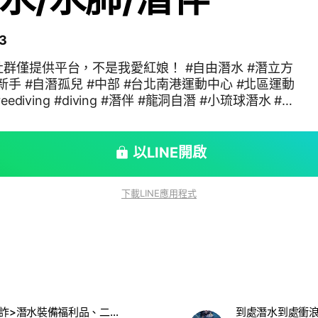
3
群僅提供平台，不是我愛紅娘！ #自由潛水 #潛立方
手 #自潛孤兒 #中部 #台北南港運動中心 #北區運動
#東北角潛水 #北區自潛 #自潛揪團 #中部潛水 #北部潛
潛伴
以LINE開啟
下載LINE應用程式
<24小時防詐>潛水裝備福利品、二手買賣；水肺、自潛、人魚、水上活動揪團