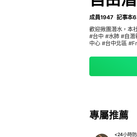
成員1947
記事本6
歡迎揪團潛水，本社
#台中 #水肺 #自潛新
中心 #台中北區 #Freediving #diving #潛伴 #龍洞自潛 #小琉球潛水 #墾
丁潛水 #恆春潛水 
水 #南部潛水 #揪
專屬推薦