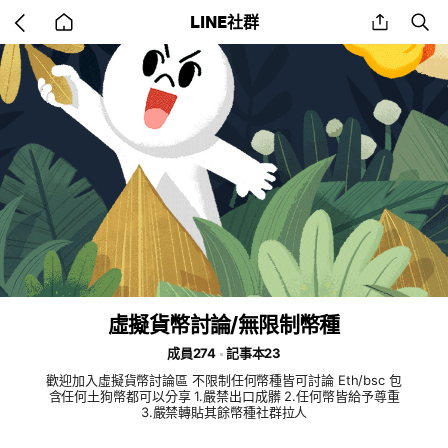
Go
share
se
LINE社群
back
to
home
虛擬貨幣討論/無限制幣種
成員274
記事本23
歡迎加入虛擬貨幣討論區 不限制任何幣種皆可討論 Eth/bsc 包
含任何土狗幣都可以分享 1.嚴禁出口成髒 2.任何幣皆給予尊重
3.嚴禁轉貼其餘幣種社群拉人