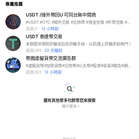
專屬推薦
USDT /接外幣回U 可同台無中間商
#USDT #OTC #場外交易 #比特幣 #現金兌換 #外幣兌換 #泰達幣 #btc #加密貨幣 #虛擬貨幣 #線上交易 #線下交易 #交流 #無中間商
成員31
12 小時前
USDT 泰達幣交易
本群提供預防詐騙及目前詐騙手段，以防遇上詐騙求助無門！
成員289
23 分鐘前
幣圈虛擬貨幣交流廣告群
#虛擬貨幣#加密貨幣#比特幣#以太幣#投資#韭菜#廣告#網路賺錢#禁詐騙 #BTC #ETH #FTT #AVAX #SOL #Bingbon#幣安#派網
成員363
12 小時前
還有其他眾多社群等您來探索
顯示更多