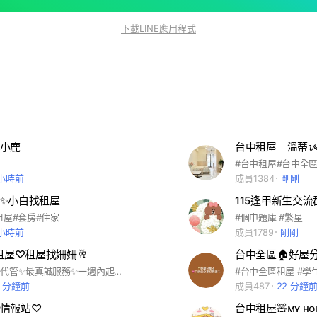
下載LINE應用程式
小鹿
台中租屋｜溫蒂ᝰ
 小時前
成員1384
剛剛
✨小白找租屋
115逢甲新生交流
租屋#套房#住家
#個申題庫 #繁星
 小時前
成員1789
剛剛
中租屋♡租屋找姍姍🥂
台中全區🏠好屋分
✨大台中招租代管✨最真誠服務✨一週內起租歡迎約看
8 分鐘前
成員487
22 分鐘
情報站♡
台中租屋🧸ᴍʏ ʜᴏᴍ