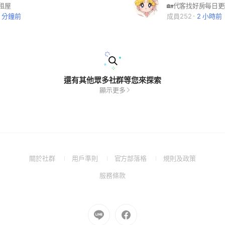
#租屋
9 分鐘前
成員252
2 小時前
還有其他眾多社群等您來探索
顯示更多
(Open
(Open
(Open
(Open
關於社群
用戶準則
官方部落格
規則及政策
in
in
in
in
(Open
服務條款
a
a
a
a
in
new
new
new
new
a
window)
window)
window)
window)
new
Go
Go
window)
to
to