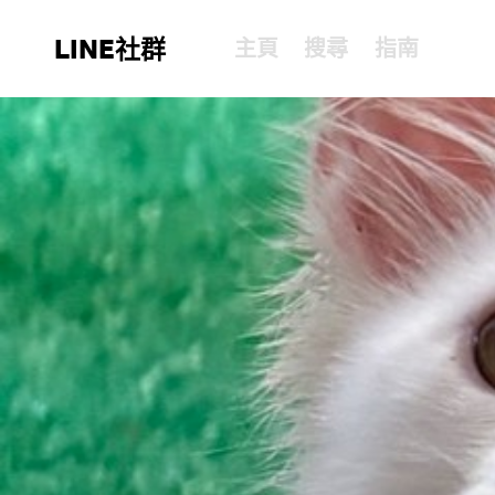
LINE社群
主頁
搜尋
指南