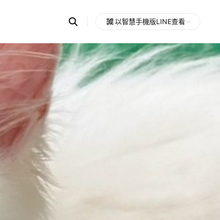
Search
以智慧手機版LINE查看
OpenChats
Open
or
search
messages
area