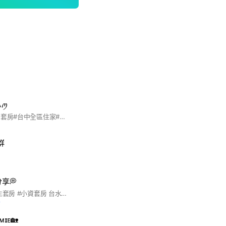
ꪑ
#台中租屋#台中全區套房#台中全區住家#西屯#北屯#南屯#西區#中區#南區#北區#東區#大里#太平#豐原#潭子#沙鹿#大雅#清水#烏日#龍井#梧棲#神岡#霧峰#大肚#東勢#台中租屋找wendy
群
享💭
#台中全區租屋 #學生套房 #小資套房 台水電套房 #東區套房 #南區套房 #西區套房 #北區套房 #南屯區套房 #西屯區套房 #北屯區套房 #電梯套房 #爬梯套房 #可寵套房 #可貓套房 #可狗套房 #全新完工 #整棟全新
前
ɪᴇ🏡