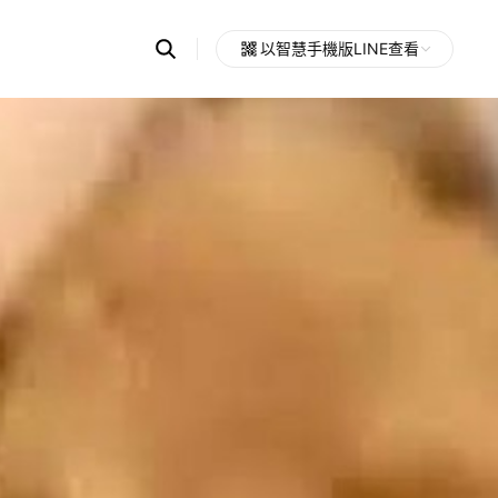
Search
以智慧手機版LINE查看
OpenChats
Open
or
search
messages
area