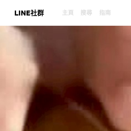
LINE社群
主頁
搜尋
指南