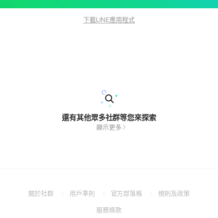
下載LINE應用程式
還有其他眾多社群等您來探索
顯示更多
(Open
(Open
(Open
(Open
關於社群
用戶準則
官方部落格
規則及政策
in
in
in
in
(Open
服務條款
a
a
a
a