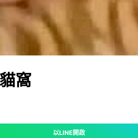
貓窩
以LINE開啟