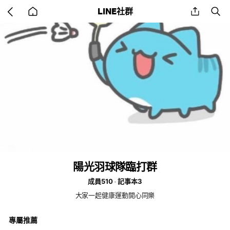
Go
share
se
LINE社群
back
to
home
陽光羽球隊臨打群
成員510
記事本3
大家一起健康運動開心同樂
專屬推薦