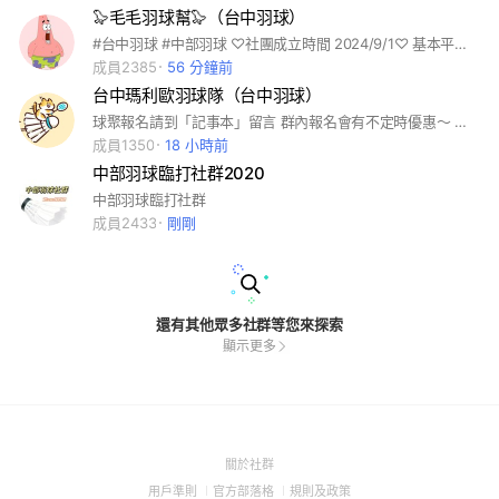
🦭毛毛羽球幫🦭（台中羽球）
#台中羽球 #中部羽球 ♡社團成立時間 2024/9/1♡ 基本平日+週六週日都有固定在開團 隊內氣氛歡樂 新手友善🥇、每次開團都會有內建女球員、每場也都有區分友善區、新手女生不用害怕上場尷尬👭🏻歡迎更多新手或是初階球友一起打球一起進步👍🏻 每次開團都會有競技場讓初中階以上的球友一起競技🏸初中階跟中階的球友來不用擔心只會跟新手無法多拍來回～～ 嚴🈲對新手不友善者、騷擾團員、勝負魔人‼️
成員2385
56 分鐘前
台中瑪利歐羽球隊（台中羽球）
球聚報名請到「記事本」留言 群內報名會有不定時優惠～ 歡迎多加使用! 平日假日都有開場呦~
成員1350
18 小時前
中部羽球臨打社群2020
中部羽球臨打社群
成員2433
剛剛
還有其他眾多社群等您來探索
顯示更多
(Open
關於社群
in
(Open
(Open
(Open
用戶準則
官方部落格
規則及政策