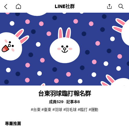
Go
share
se
LINE社群
back
to
home
台東羽球臨打報名群
成員529
記事本6
#台東 #臺東 #羽球 #羽毛球 #臨打 #運動
專屬推薦