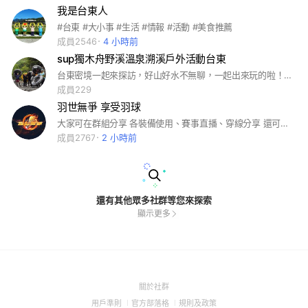
我是台東人
#台東 #大小事 #生活 #情報 #活動 #美食推薦
成員2546
4 小時前
sup獨木舟野溪溫泉溯溪戶外活動台東
台東密境一起來探訪，好山好水不無聊，一起出來玩的啦！喜歡戶外活動的台東朋友歡迎加入，戶外烤肉，野營，溯溪，夜抓溪蝦，sup釣魚，野溪溫泉，漂漂河，獨木舟，浮潛，自潛，林道探險，瀑布探訪，SUP。
成員229
羽世無爭 享受羽球
大家可在群組分享 各裝備使用、賽事直播、穿線分享 還可討論羽球趣事、八卦、影片等內容 也可張貼羽球相關買賣文章 還不定期舉辦球聚小活動 #羽球 #badminton #バドミントン #羽球裝備 #羽球賽事 #穿線經驗 #趣事 #八卦 #影片 #二手買賣 #yonex #victor #勝利 #trueiin#初應 #redson#瑞森#mizuno#美津濃 #富力特#超力 #羽球拍
成員2767
2 小時前
還有其他眾多社群等您來探索
顯示更多
(Open
關於社群
in
(Open
(Open
(Open
用戶準則
官方部落格
規則及政策