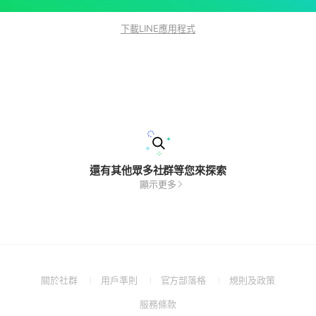
下載LINE應用程式
還有其他眾多社群等您來探索
顯示更多
(Open
(Open
(Open
(Open
關於社群
用戶準則
官方部落格
規則及政策
in
in
in
in
(Open
服務條款
a
a
a
a