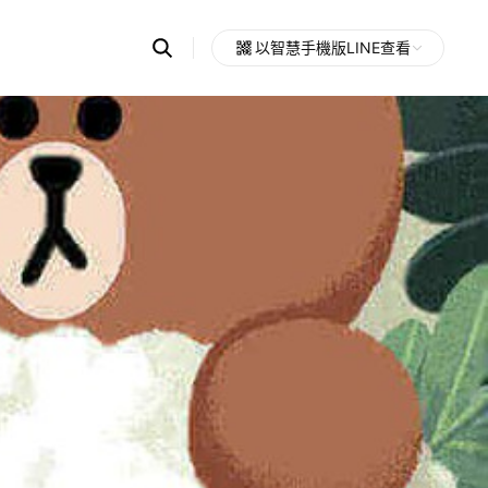
Search
以智慧手機版LINE查看
OpenChats
Open
or
search
messages
area