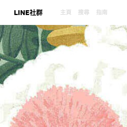
LINE社群
主頁
搜尋
指南