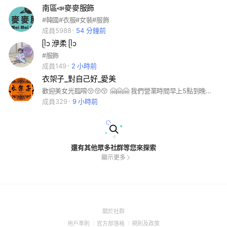
南區📣麥麥服飾
#韓國#衣服#女裝#服飾
成員5988
54 分鐘前
ᥫᩣ 洢柔 ᥫᩣ
#服飾
成員149
2 小時前
衣架子_對自己好_愛美
歡迎美女光臨唷😚😚😚 🤗🤗🤗 我們營業時間早上5點到晚上10點 每周三晚上會公布 一個禮拜的市場出攤時間✨️✨️✨️ 歡迎姐姐來逛逛唷 🇰🇷🇰🇷🇰🇷韓版女裝唷 晚上如有詐騙集團潛入 上傳連結🔗 千萬😱不要加入 🥰🥰需要服務找齡螢及建喆
成員329
9 小時前
還有其他眾多社群等您來探索
顯示更多
(Open
關於社群
in
(Open
(Open
(Open
用戶準則
官方部落格
規則及政策