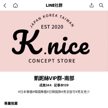
Go
share
se
LINE社群
back
to
home
凱妮絲VIP群-南部
成員244
記事本129
#日本專櫃#韓國專櫃#日韓服飾#男女皆可#男女老少
專屬推薦