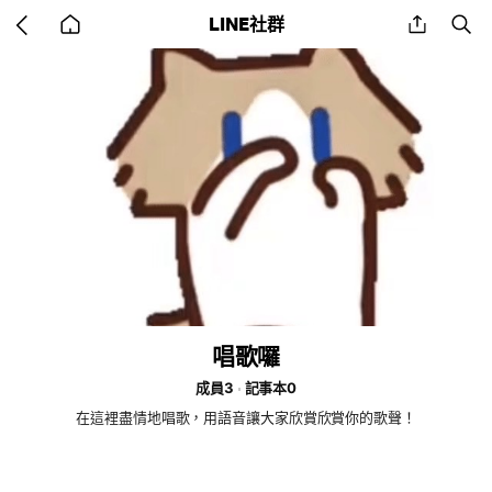
Go
share
se
LINE社群
back
to
home
唱歌囉
成員3
記事本0
在這裡盡情地唱歌，用語音讓大家欣賞欣賞你的歌聲！