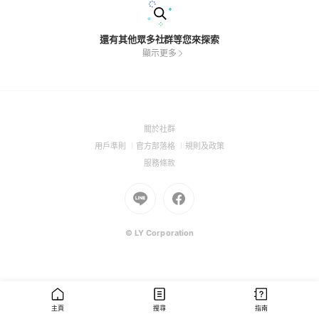
還有其他眾多社群等您來探索
顯示更多
(Open
關於社群
in
(Open
(Open
(Open
用戶準則
官方部落格
規則及政策
a
in
in
in
(Open
服務條款
new
a
a
a
in
window)
new
Go
new
Go
new
a
window)
to
window)
to
window)
new
Line
Facebook
window)
(Open
(Open
© LY Corporation
in
in
a
a
new
new
window)
window)
主頁
搜尋
指南