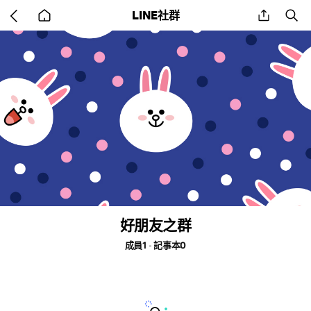
Go
share
se
LINE社群
back
to
home
好朋友之群
成員1
記事本0