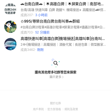
🚗台南白牌🚗｜🌟高雄白牌｜🌟屏東白牌｜南部地區白牌｜機場接送｜ 高鐵接送｜ 24H白牌快速叫車群
台南/高雄 快速叫車 白牌 跑腿🏃 機場接送✈️ 高鐵接送🚄#搭車#叫車#包車#跑腿#機場接送#高鐵接送#道路救援#取餐#送餐#搬家#台南白牌#台南計程車
成員207
3 小時前
⛄️995/尊榮台南白牌台南叫車🚗群組
#台南白牌計程車#高雄計程車#屏東計程車#嘉義計程車#白牌車#叫車#代叫#私家車#Uber#line taxi#台灣大車隊#大都會#府城#yuxi#中華衛星#天龍#夏威夷#全台叫車#高鐵接送#機場接送#長短途旅遊包車#代購跑腿#酒後代駕#道路救援接電#台南叫車#台南白牌#
成員703
52 分鐘前
高雄快速叫車|高雄白牌|機場接送|高雄叫車|台南叫車|代駕|包車|搬家|高鐵|Uber多元
24H|機場接送｜高鐵接送｜酒後代駕｜長途包車｜微型搬家｜跑腿服務｜旅遊配合｜大型包車｜高雄白牌｜台南白牌｜高雄叫車｜台南叫車|
成員3462
剛剛
還有其他眾多社群等您來探索
顯示更多
(Open
關於社群
in
(Open
(Open
(Open
用戶準則
官方部落格
規則及政策