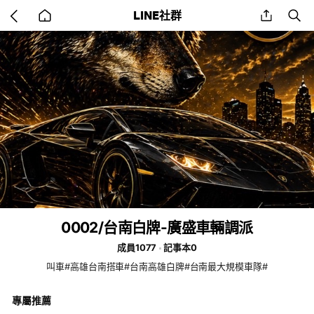
Go
share
se
LINE社群
back
to
home
0002/台南白牌-廣盛車輛調派
成員1077
記事本0
叫車#高雄台南搭車#台南高雄白牌#台南最大規模車隊#
專屬推薦