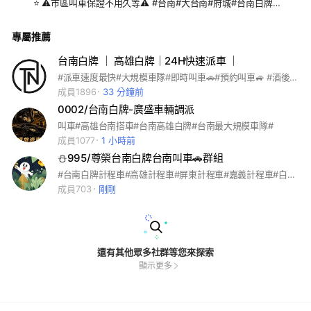
⭐️ ⚠️市區叫車保證不用久等⚠️ #台南#大台南#府城#台南白牌#
高雄白牌#台中白牌#桃園白牌#台北白牌#各縣市白牌#叫車#代
駕#跑腿#代購#機場接送#高鐵接送
專屬推薦
台南白牌 ｜ 高雄白牌｜24H快速派車 ｜
#派車速度最快#大規模車隊#即時叫車🚗#預約叫車🚙 #酒後代駕🍺#台南#低車資#長途🈚️加成#高雄等各縣市皆有🏆
成員1896
33 分鐘前
0002/台南白牌-廣盛車輛調派
叫車#高雄台南搭車#台南高雄白牌#台南最大規模車隊#
成員1077
1 小時前
⛄️995/尊榮台南白牌台南叫車🚗群組
#台南白牌計程車#高雄計程車#屏東計程車#嘉義計程車#白牌車#叫車#代叫#私家車#Uber#line taxi#台灣大車隊#大都會#府城#yuxi#中華衛星#天龍#夏威夷#全台叫車#高鐵接送#機場接送#長短途旅遊包車#代購跑腿#酒後代駕#道路救援接電#台南叫車#台南白牌#
成員703
剛剛
還有其他眾多社群等您來探索
顯示更多