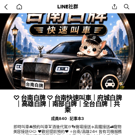
Go
share
se
LINE社群
back
to
home
♡ 台南白牌 ♡ 台南快速叫車｜府城白牌
｜高雄白牌｜南部白牌｜全台白牌｜共
乘
成員840
記事本3
即時叫車🚘預約叫車🚖酒後代駕🍺👣機場接送✈️高鐵接送🚄寵物
美容接送🐶🐱 ❤️歡迎提前預約❤️ ⭐️台南/高雄24H 皆有司機服務