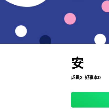
安
成員2
記事本0