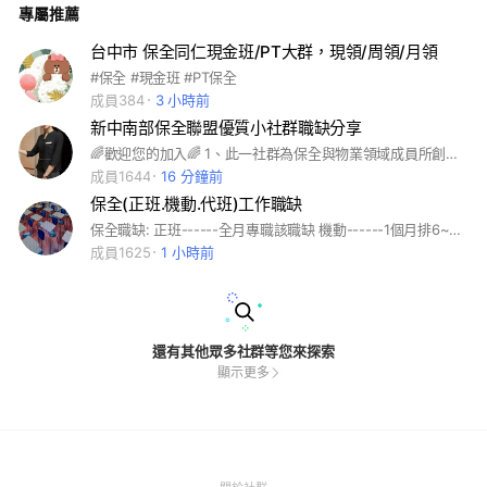
專屬推薦
群。感謝大家支持，一起創造優良保全物業職場環境，一起追求
共好。 ※請遵守LiNE官網社群注意事項※
台中市 保全同仁現金班/PT大群，現領/周領/月領
#保全 #現金班 #PT保全
成員384
3 小時前
新中南部保全聯盟優質小社群職缺分享
🌈歡迎您的加入🌈 1、此一社群為保全與物業領域成員所創建，皆為志工性質便於成員彼此交流職缺、經驗樂見各位聯繫情感，社群禮貌和群組氛圍需要您我共同維繫相關運作與規定亦仰賴全體配合，以理性討論盼大家相互體諒與經營 謝謝大家! 2、鼓勵物業徵才及加入，優秀物業人才加入及就業！嚴格把關確保社群品質！ 3、竭誠歡迎優秀退役軍職加入本社群 4、歡迎同業多交流！也歡迎加入這社群。 我們社群創立不到三個月人數沒有很多，但我們管理群會盡力幫助大家找到適合的工作，請大家給我們一個為您服務機會，願社群成為一個保全之路的溫暖加油小站
成員1644
16 分鐘前
保全(正班.機動.代班)工作職缺
保全職缺: 正班------全月專職該職缺 機動------1個月排6~10班 一切需依政府規定&保全業法規執行 公司商譽及個人誠信需自行查核
成員1625
1 小時前
還有其他眾多社群等您來探索
顯示更多