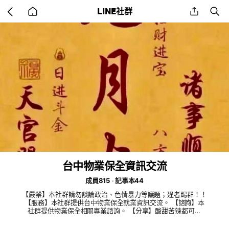
Go
share
se
LINE社群
back
to
home
台中物業保全資訊交流
成員815
記事本44
【嚴禁】本社群請勿談論政治、色情暴力等議題；違者踢群！！
【服務】本社群提供台中物業保全就業資訊交流。 【諮詢】本
社群提供物業保全相關專業諮詢。 【分享】酸甜苦辣都可交
流、互相鼓勵經驗分享。 【遵守】本社群嚴禁爭吵；請理性發
言談論交流,管理人員有權制止不理性之行為,屢勸不聽者,請出社