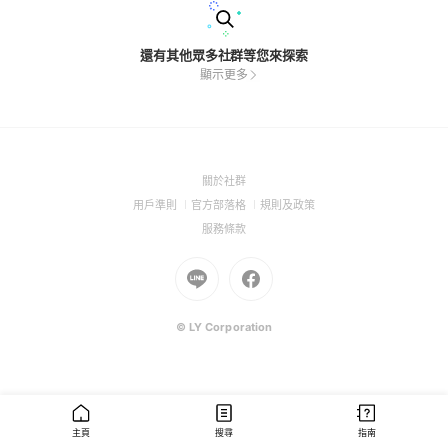
還有其他眾多社群等您來探索
顯示更多
(Open
關於社群
in
(Open
(Open
(Open
用戶準則
官方部落格
規則及政策
a
in
in
in
(Open
服務條款
new
a
a
a
in
window)
new
Go
new
Go
new
a
window)
to
window)
to
window)
new
Line
Facebook
window)
(Open
(Open
© LY Corporation
in
in
a
a
new
new
window)
window)
主頁
搜尋
指南