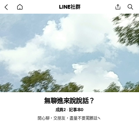
Go
share
se
LINE社群
back
to
home
無聊進來說說話？
成員2
記事本0
開心聊，交朋友，盡量不要罵髒話🍡