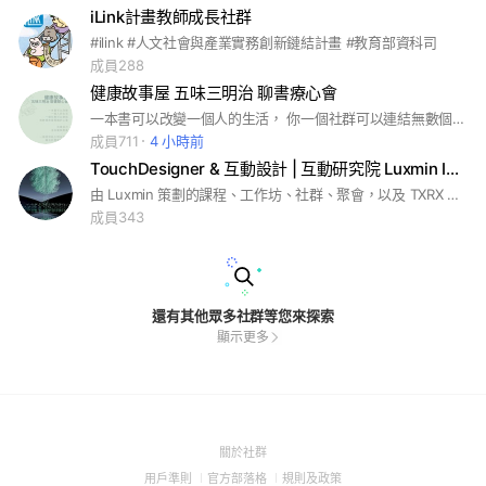
iLink計畫教師成長社群
#ilink #人文社會與產業實務創新鏈結計畫 #教育部資科司
成員288
健康故事屋 五味三明治 聊書療心會
一本書可以改變一個人的生活， 你一個社群可以連結無數個熱愛閱讀的心靈。 沈澱自己，活出愛與勇氣！ 加入閱讀社群，探索美好的閱讀旅程！
成員711
4 小時前
TouchDesigner & 互動設計 | 互動研究院 Luxmin Institute
由 Luxmin 策劃的課程、工作坊、社群、聚會，以及 TXRX 互動體驗大會 | 是一個充滿創意和交流的平台，以互動體驗技術、科技藝術與多媒體整合為核心主題
成員343
還有其他眾多社群等您來探索
顯示更多
(Open
關於社群
in
(Open
(Open
(Open
用戶準則
官方部落格
規則及政策