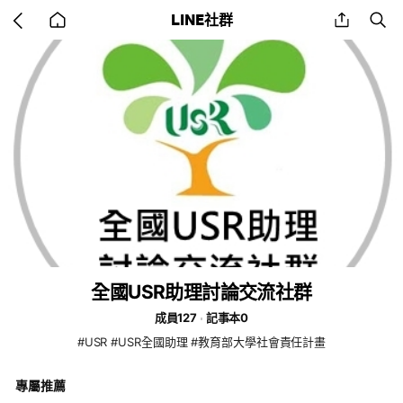
Go
share
se
LINE社群
back
to
home
全國USR助理討論交流社群
成員127
記事本0
#USR #USR全國助理 #教育部大學社會責任計畫
專屬推薦