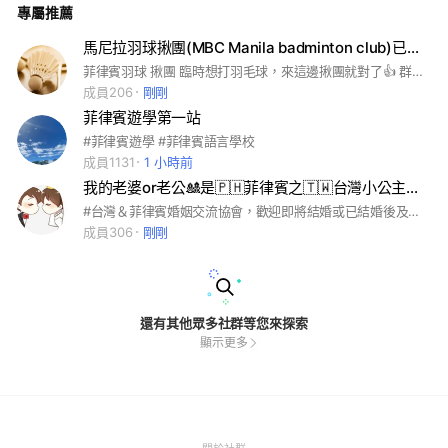
專屬推薦
ma tagalog 菲語 台灣 定居 台商 新南向 創業 馬卡蒂 quezon
奎松 天使城 angel 紅燈 red light jtv Ktv gogo bar 酒吧 啤酒
揪團 討論 把妹 聊天 新聞 單身 男女 爆料 靠北 海外 國外 出國
馬尼拉羽球揪團(MBC Manila badminton club)已轉至小飛機@fredc9
pinoy filipino 美食 餐廳 換匯 租房 買賣 二手 夜生活 小孩 育兒
菲律賓羽球 揪團 臨時想打羽毛球，來這邊揪團就對了👍 群轉已移轉至小飛機@Fredc9 #羽毛球 #羽球 #badminton #BGC #makati #pasay
教堂 遠端 徵才 招聘 NFT 區塊鏈 Crypto 虛擬貨幣 背包客 自助
GRAB Foodpanda shopee Lazada 蝦皮 外送 度假 渡假 BTC
成員206
剛剛
比特幣 新冠 Covid 疫苗 按摩 舒壓 美容 保養 健康 興趣 流行 爆
菲律賓遊學第一站
料 爆廢 pra 3d philippines pinay 小菲
#菲律賓遊學 #菲律賓語言學校
成員1131
1 小時前
我的老婆or老公🎎是🇵🇭菲律賓之🇹🇼台灣小公主👰‍♀️小王子🤵‍♂️婚姻株式會社3.0😁
#台灣＆菲律賓婚姻交流協會，歡迎即將結婚或已結婚後及要歸化國籍的大小朋友來加入探討及分享經驗，本群亦有多位前輩擔任其管理員及專業團隊提供指導相關流程及需知。 1.本社群屬台灣方群組，為防範有心人及保護群組女性，將採申請者和菲籍（夫妻或男女朋友）之實體合照為依據，審核申請 ‘’門檻嚴格‘’且‘’管理嚴謹‘’設有群規，在審核成功加入後，各管理員將詢問基本問題，如無法即時回答和出聲回應者或不配合管理員詢問者，視為可疑人物依群規驅逐，無法再次加入。 即日起未配合規定加入申請者，將直接刪除申請，直到符合加入規定，另謝絕一切‘’代辦‘’申請，一經發現即時驅逐並入永久黑名單。 2.申請加入本群者，在申請加入窗口回答問題後，在輸入ID時，就需先設定大頭照，要有其雙方合照，例如:情侶照，生活照，結婚照，PS:（大頭照需為雙方無戴口罩），這是加入本群基本條件（謝絕無設大頭照者及系統預設虛擬照或擺放寵物照和其他圖片者）。 3.嚴禁使用它人照片，一經發現，視為假帳號，並登入永久黑名單。 註： 1.本群將不定期清理幽靈人口，以維持社群整潔和品質。 2.本群至COVID-19疫情後，2022年5月開放前往菲律賓TECO申請結婚以來，至今已有超過百對群友完成在菲律賓的結婚程序，經本群指導後完成率高達99%。 3.歡迎愛閒聊的朋友加入，任何話題，吐苦水，分享生活，...等等話題通通都可以聊聊，有助於更了解菲律賓配偶的心態。 4.加入本群後若隨意退出者，將無法重新加入，需等待一段時間。 5.本社群管理嚴謹，乾淨無廣告，群友熱心健談。 6.本社群非婚友社，來找伴侶的勿擾。 7.詢問問題前要有禮貌，切勿自大。 8.即日起放寬大頭照規定事項，新人加入者滿3個月後，可跟管理員申請報備後即可更改。 9.新成員注意，審核加入後管理員必詢問基本問題，若無視未回應被驅逐後，短暫無法再次申請加入。 10.請勿多次重覆詢問相同問題，若記事本沒有解答才可提問，否則將視為略過。 2026/07/29
成員306
剛剛
還有其他眾多社群等您來探索
顯示更多