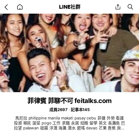
Go
share
se
LINE社群
back
to
home
菲律賓 菲聊不可 feitalks.com
成員2697
記事本145
馬尼拉 philippine manila makati pasay cebu 菲傭 外勞 看護
投資 移民 菠菜 pogo 工作 求職 永居 結婚 留學 英文 長灘島 巴
拉望 palawan 宿霧 浮潛 海灘 潛水 碧瑤 davao 芒果 香蕉 房地
產 halohalo boracay bangus 異國戀 異地 交往 交流 交友 簽證
旅遊 旅行 東南亞 亞洲 理財 境外 資產 asia bgc 拳擊 boxing m