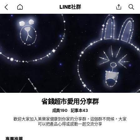
Go
share
se
LINE社群
back
to
home
省錢超市愛用分享群
成員190
記事本43
歡迎大家加入美樂家健康到你家的分享群，這個群不問候，大家
可以把產品心得或感動一起交流分享
專屬推薦