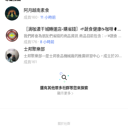
阿月越南素食
成員160
11 小時前
［滴咖濃干城轉運店-購省錢］🌱蔬食健康☕️咖啡🥊能量產品
我們將會為朋友們省錢的商品資訊 商品目前包含：✅#蔬食 ✅#咖啡&#養生茶 ✅#能量產品 ✅#生活用品
成員176
8 小時前
士邦聚樂部
士邦聚樂部—是士邦食品機械廠的推廣研習中心，成立於2023年7月。 我們的課程涵蓋了從基礎到高級的各種主題，包括麵包、蛋糕、餅乾、甜點、中西餐、節慶手作等，無論您是初學者還是有一定經驗的烘焙愛好者，我們都歡迎您參與士邦的課程！此社群目前尚未對外開放，僅供參加過士邦專業課程的學員們加入，讓我們一起探索美味的世界，開啟烘焙之旅的！ 士邦聚樂部官網 https://www.sparclub.com.tw
成員161
還有其他眾多社群等您來探索
顯示更多
(Open
關於社群