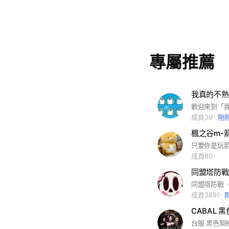
專屬推薦
我真的不熟
成員39
剛
楓之谷m-
成員80
同盟塔防戰
成員3891
CABAL 