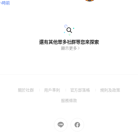
 小時前
還有其他眾多社群等您來探索
顯示更多
(Open
(Open
(Open
(Open
關於社群
用戶準則
官方部落格
規則及政策
in
in
in
in
(Open
服務條款
a
a
a
a
in
new
new
new
new
a
window)
window)
window)
window)
new
Go
Go
window)
to
to
Line
Facebook