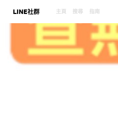
LINE社群
主頁
搜尋
指南