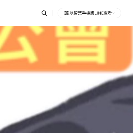
Search
以智慧手機版LINE查看
OpenChats
Open
or
search
messages
area