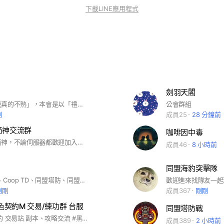
下載LINE應用程式
劍羽天閣
歡迎來到「我真的不熟」，本會是以「禮貌、開心、活躍」為宗旨的同盟大家庭。
公會群組
剛
成員25
28 分鐘前
箭神交流群
咖啡因中毒
只要你是玩箭神，不論伺服器都歡迎加入討論喔～
成員46
8 小時前
同盟海豹突擊隊
同盟塔防戰 、Coop TD、同盟塔防、同盟塔防戰Coop TD
剛剛
成員367
剛剛
黑色契約M 交易/練功群 台服
同盟塔防戰
台服 黑色契約 交易站 副本、攻略交流 #黑色契約 #黑色陰謀 #CABAL #玩的都是情懷
成員389
2 小時前