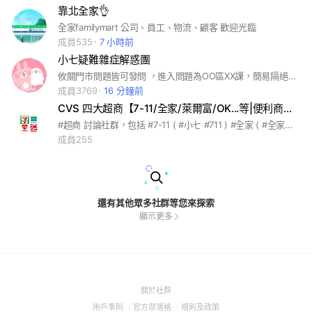
靠北全家👌
全家familymart 公司、員工、物流、顧客 歡迎光臨
成員535
7 小時前
小七疑難雜症解惑團
攸關門市問題皆可發問 ，進入問題為OO區XX課，簡易隔絕客人進入
成員3769
16 分鐘前
CVS 四大超商【7-11/全家/萊爾富/OK...等|便利商店討論社群】
#超商 討論社群，包括 #7-11 ( #小七 #711 ) #全家 ( #全家便利商店 ) #萊爾富 #OK ...等 #便利商店 資訊都可以討論。
成員255
還有其他眾多社群等您來探索
顯示更多
(Open
關於社群
in
(Open
(Open
(Open
用戶準則
官方部落格
規則及政策