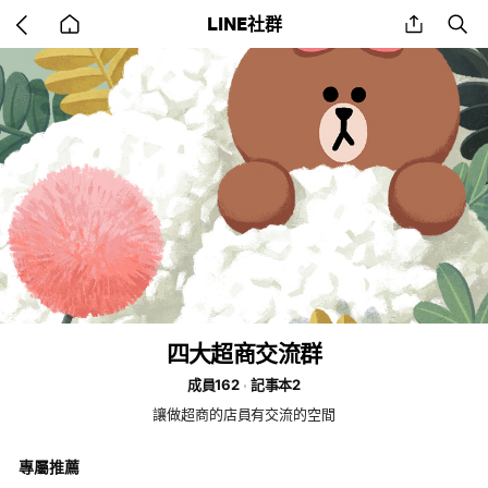
Go
share
se
LINE社群
back
to
home
四大超商交流群
成員162
記事本2
讓做超商的店員有交流的空間
專屬推薦