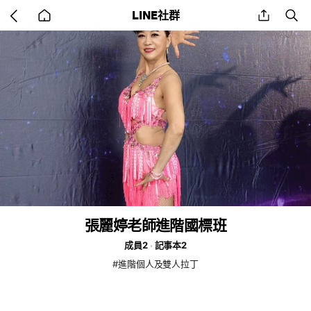
Go
share
se
LINE社群
back
to
home
張麗婷老師進階國標班
成員2
記事本2
#進階個人及雙人拉丁