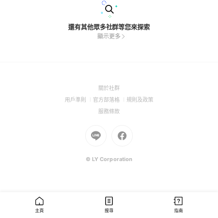
還有其他眾多社群等您來探索
顯示更多
(Open
關於社群
in
(Open
(Open
(Open
用戶準則
官方部落格
規則及政策
a
in
in
in
(Open
服務條款
new
a
a
a
in
window)
new
Go
new
Go
new
a
window)
to
window)
to
window)
new
Line
Facebook
window)
(Open
(Open
© LY Corporation
in
in
a
a
new
new
window)
window)
主頁
搜尋
指南