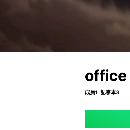
office
成員1
記事本3