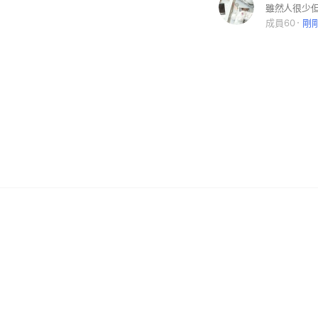
雖然人很少
成員60
剛