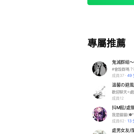
專屬推薦
成員37
49
溫馨の避風
成員12
抖M館/處
成員62
13
處男女友/