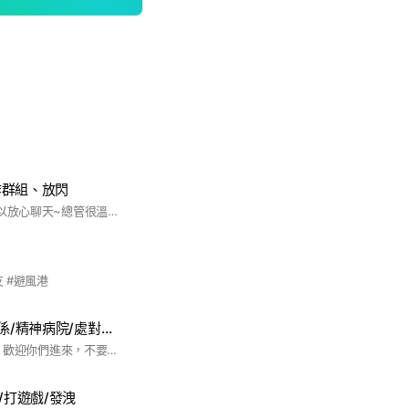
炸群組、放閃
你們好~~~~這裡可以放心聊天~總管很溫柔ㄉ~~
友 #避風港
抖M館/聊天/處關係/精神病院/處對象/找主人/認寵物
我是貓貓(●°u°●)​ 」歡迎你們進來，不要吵架，不然把你吃掉
/打遊戲/發洩