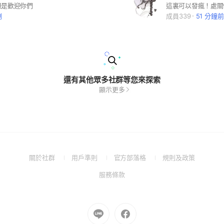
但是歡迎你們
剛
成員339
51 分鐘前
還有其他眾多社群等您來探索
顯示更多
(Open
(Open
(Open
(Open
關於社群
用戶準則
官方部落格
規則及政策
in
in
in
in
(Open
服務條款
a
a
a
a
in
new
new
new
new
a
window)
window)
window)
window)
new
Go
Go
window)
to
to