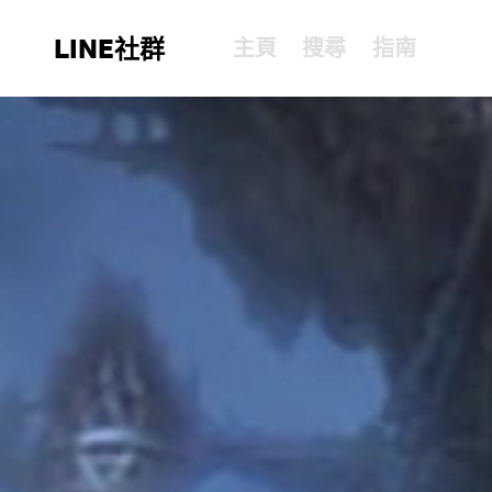
LINE社群
主頁
搜尋
指南