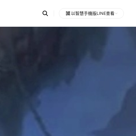
Search
以智慧手機版LINE查看
OpenChats
Open
or
search
messages
area