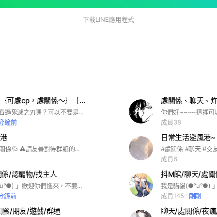
下載LINE應用程式
鬼滅群組～｛可處cp，處關係～｝［45抽管～］
處關係、聊天、
#會毁群嗎？看過鬼滅之刃嗎？可以不要是綠茶或婊子嗎？可以不要玩門嗎？可以遵守的都進來～［如果無法遵守不玩門的話會記黑名單～］
 分鐘前
成員38
港
日常生活避風港~
歡迎聊天⭐處關係💦 ⚠️請友善對待群組的各位‼️
#處關係 #聊天 #交
成員6
關係/認寵物/找主人
我是貓貓(●°u°●)​ 」歡迎你們進來，不要吵架，不然把你吃掉
 分鐘前
成員145
剛剛
閨蜜/朋友/遊戲/群通
聊天/處關係/夜瘋