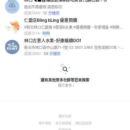
退出不再審核 請悉知😊
成員1840
12 分鐘前
仁愛店Bling bLing 優惠預購
#新北林口仁愛路 #蔬菜&水果 #優惠預購、年節禮盒 #新鮮限定 #宅配服務
成員3114
剛剛
林口古意人水果-好康繼續GO❗️
新北市林口區中山路71-1號 02 2601 2465 在地深耕20年，我們始終秉持誠懇實在、價格公道的精神，為鄰里提供最新鮮、最實惠的水果。 如今，我們不僅是一家傳統水果店，更邁向現代化，透過 LINE 社群分享最新水果資訊，讓大家第一時間掌握優惠好康！ #古意人 #古意人水果 #台灣水果 #台產水果 #進口水果 #水果＆蔬菜 #團購 #預購 #年節禮盒 #水果禮盒 #精緻禮盒 #水果禮籃 #新鮮限定 #蔬菜批發 #水果批發 #零售批發 #美食 #美食推薦 #鮮果購物
成員3660
58 分鐘前
還有其他眾多社群等您來探索
顯示更多
(Open
關於社群
in
(Open
(Open
(Open
用戶準則
官方部落格
規則及政策
a
in
in
in