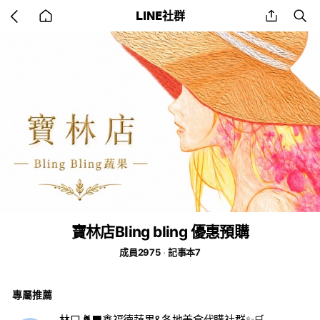
Go
share
se
LINE社群
back
to
home
寶林店Bling bling 優惠預購
成員2975
記事本7
專屬推薦
林口 🐈‍⬛鑫福德蔬果&各地美食代購社群✨🛒